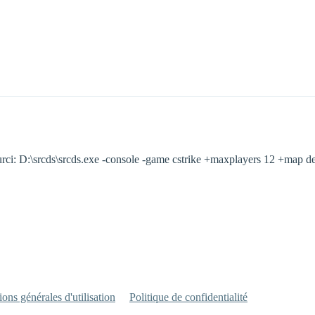
courci: D:\srcds\srcds.exe -console -game cstrike +maxplayers 12 +map d
ons générales d'utilisation
Politique de confidentialité