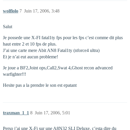
wolflolo
7
Juin 17, 2006, 3:48
Salut
Je possede une X-FI fatal1ty fps pour les fps c’est comme dit plus
haut entre 2 et 10 fps de plus.
J’ai une carte mere Abit AN8 Fatal1ty (nforce4 ultra)
Et je n’ai eut aucun probleme!
Je joue a BF2,Joint ops,Call2,Swat 4,Ghost recon advanced
warfighter!!!
Hesite pas a la prendre le son est epatant
traxman_1_1
8
Juin 17, 2006, 5:01
Perso j’ai une X-Fi sur une A8N32 SLI Deluxe, c’esta dire du