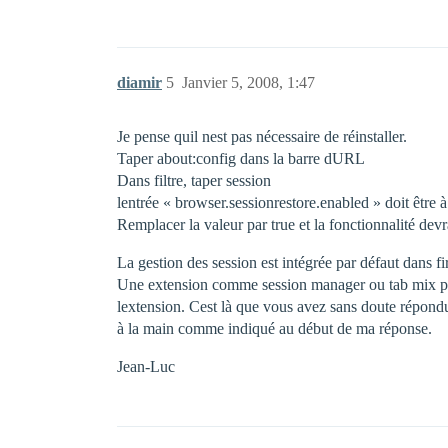
diamir
5
Janvier 5, 2008, 1:47
Je pense quil nest pas nécessaire de réinstaller.
Taper about:config dans la barre dURL
Dans filtre, taper session
lentrée « browser.sessionrestore.enabled » doit être à
Remplacer la valeur par true et la fonctionnalité devr
La gestion des session est intégrée par défaut dans fi
Une extension comme session manager ou tab mix plus 
lextension. Cest là que vous avez sans doute répondu d
à la main comme indiqué au début de ma réponse.
Jean-Luc