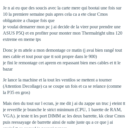
Je n ai eu que des soucis avec la carte mere qui bootai une fois sur
10 la premiere semaine puis apres cela ca a ete clear Cmos
obligatoire a chaque fois que
je voulai demarrer mon pc j ai decide de la virer pour prendre une
ASUS P5Q et en profiter pour monter mon Thermalright ultra 120
extreme en meme tps
Donc je m attele a mon demontage ce matin (j avai bien rangé tout
mes cable et tout pour que tt soit propre dans le 900)
je fini le remontage cet aprem en repassant bien mes cables et tt le
bazar
Je lance la machine et la tout les ventilos se mettent a tourner
(Attention Decollage) ca se coupe un fois et ca se relance (comme
la P35 en gros)
Mais rien du tout sur l ecran, je me dit j ai du zappe un truc j eteint tt
je reverifie je branche le strict minimum (CPU, 1 barette de RAM,
VGA). je teste tt les port DIMM ac les deux barrette, kk clear Cmos
puis reessayage de barrette ainsi de suite juste qu a ce que j ai