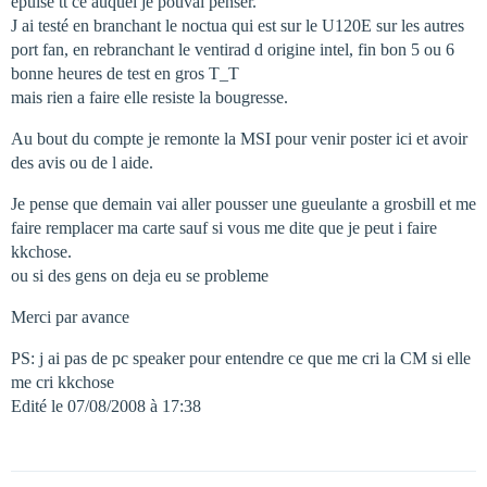
epuisé tt ce auquel je pouvai penser.
J ai testé en branchant le noctua qui est sur le U120E sur les autres
port fan, en rebranchant le ventirad d origine intel, fin bon 5 ou 6
bonne heures de test en gros T_T
mais rien a faire elle resiste la bougresse.
Au bout du compte je remonte la MSI pour venir poster ici et avoir
des avis ou de l aide.
Je pense que demain vai aller pousser une gueulante a grosbill et me
faire remplacer ma carte sauf si vous me dite que je peut i faire
kkchose.
ou si des gens on deja eu se probleme
Merci par avance
PS: j ai pas de pc speaker pour entendre ce que me cri la CM si elle
me cri kkchose
Edité le 07/08/2008 à 17:38