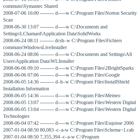
communs\Symantec Shared
2008-07-06 16:00 --------- d-----w C:\Program Files\Norton Security
Scan
2008-06-30 13:07 --------- d-----w C:\Documents and
Settings\LChamard\Application Data\SolidWorks
2008-06-24 08:11 --------- dcsh–w C:\Program Files\Fichiers
communs\WindowsLiveInstaller
2008-06-24 08:06 --------- d-----w C:\Documents and Settings\All
Users\Application Data\WLInstaller
2008-06-06 09:10 --------- d-----w C:\Program Files\2BrightSparks
2008-06-06 07:06 --------- d-----w C:\Program Files\Google
2008-06-05 14:36 --------- d–h–w C:\Program Files\InstallShield
Installation Information
2008-06-05 14:36 --------- d-----w C:\Program Files\Memeo
2008-06-05 13:07 --------- d-----w C:\Program Files\Western Digital
2008-06-05 13:04 --------- d-----w C:\Program Files\Western Digital
Technologies
2008-06-04 07:42 --------- d-----w C:\Program Files\Esquisse 2006
2007-01-04 08:50 80,083 -c–a-w C:\Program Files\Schema~1.cab
2007-01-04 08:50 7,355,394 -c–a-w C:\Program