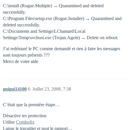
C:\install (Rogue.Multiple) → Quarantined and deleted
successfully.
C:\Program Files\setup.exe (Rogue.Installer) → Quarantined and
deleted successfully.
C:\Documents and Settings\LChamard\Local
Settings\Temp\svchost.exe (Trojan.Agent) → Delete on reboot.
J’ai redémaré le PC comme demandé et rien à faire les messages
sont toujours présents ???
Merci de votre aide
guigui14100
6
Juillet 23, 2008, 7:38
C’était que la première étape…
Désactive tes protection
Utilise
Combofix
Laisse le travaiiler et post le rapport…