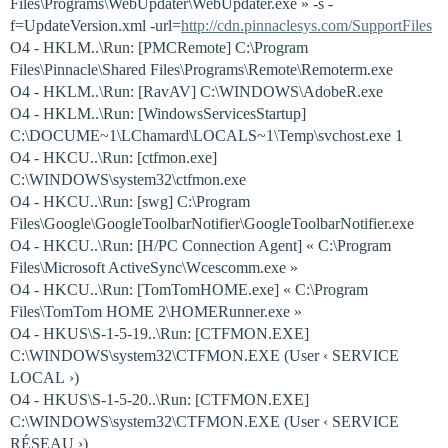
Files\Programs\WebUpdater\WebUpdater.exe » -s -
f=UpdateVersion.xml -url=
http://cdn.pinnaclesys.com/SupportFiles
O4 - HKLM..\Run: [PMCRemote] C:\Program
Files\Pinnacle\Shared Files\Programs\Remote\Remoterm.exe
O4 - HKLM..\Run: [RavAV] C:\WINDOWS\AdobeR.exe
O4 - HKLM..\Run: [WindowsServicesStartup]
C:\DOCUME~1\LChamard\LOCALS~1\Temp\svchost.exe 1
O4 - HKCU..\Run: [ctfmon.exe]
C:\WINDOWS\system32\ctfmon.exe
O4 - HKCU..\Run: [swg] C:\Program
Files\Google\GoogleToolbarNotifier\GoogleToolbarNotifier.exe
O4 - HKCU..\Run: [H/PC Connection Agent] « C:\Program
Files\Microsoft ActiveSync\Wcescomm.exe »
O4 - HKCU..\Run: [TomTomHOME.exe] « C:\Program
Files\TomTom HOME 2\HOMERunner.exe »
O4 - HKUS\S-1-5-19..\Run: [CTFMON.EXE]
C:\WINDOWS\system32\CTFMON.EXE (User ‹ SERVICE
LOCAL ›)
O4 - HKUS\S-1-5-20..\Run: [CTFMON.EXE]
C:\WINDOWS\system32\CTFMON.EXE (User ‹ SERVICE
RÉSEAU ›)