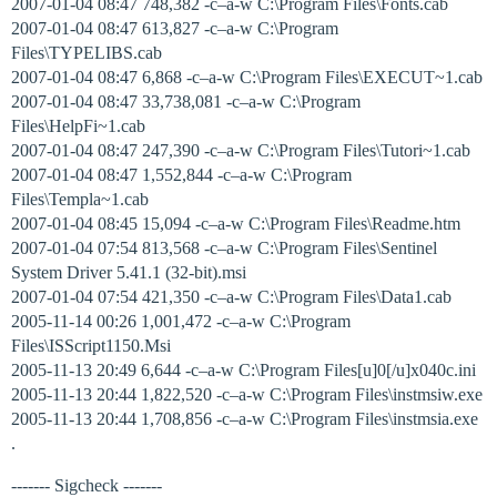
2007-01-04 08:47 748,382 -c–a-w C:\Program Files\Fonts.cab
2007-01-04 08:47 613,827 -c–a-w C:\Program
Files\TYPELIBS.cab
2007-01-04 08:47 6,868 -c–a-w C:\Program Files\EXECUT~1.cab
2007-01-04 08:47 33,738,081 -c–a-w C:\Program
Files\HelpFi~1.cab
2007-01-04 08:47 247,390 -c–a-w C:\Program Files\Tutori~1.cab
2007-01-04 08:47 1,552,844 -c–a-w C:\Program
Files\Templa~1.cab
2007-01-04 08:45 15,094 -c–a-w C:\Program Files\Readme.htm
2007-01-04 07:54 813,568 -c–a-w C:\Program Files\Sentinel
System Driver 5.41.1 (32-bit).msi
2007-01-04 07:54 421,350 -c–a-w C:\Program Files\Data1.cab
2005-11-14 00:26 1,001,472 -c–a-w C:\Program
Files\ISScript1150.Msi
2005-11-13 20:49 6,644 -c–a-w C:\Program Files[u]0[/u]x040c.ini
2005-11-13 20:44 1,822,520 -c–a-w C:\Program Files\instmsiw.exe
2005-11-13 20:44 1,708,856 -c–a-w C:\Program Files\instmsia.exe
.
------- Sigcheck -------