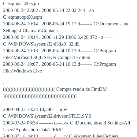
C:\sqmdata00.sqm
2008-06-24 22:02 . 2008-06-24 22:02 244 --ah-----
C:\sqmnoopt00.sqm
2008-06-24 10:14 . 2008-06-24 19:17 d-------- C:\Documents and
Settings\LChamard\Contacts
2008-06-24 10:14 . 2006-11-29 13:06 3,426,072 --a------
C:\WINDOWS\system32\d3dx9_32.dll
2008-06-24 10:13 . 2008-06-24 10:13 d-------- C:\Program
Files\Microsoft SQL Server Compact Edition
2008-06-24 10:07 . 2008-06-24 10:13 d-------- C:\Program
Files\Windows Live
.
(((((((((((((((((((((((((((((((((( Compte-rendu de Find3M
))))))))))))))))))))))))))))))))))))))))))))))))
.
2009-04-22 18:24 10,240 ----a-w
C:\WINDOWS\system32\drivers\STLD.SYS
2008-07-24 06:34 --------- d—a-w C:\Documents and Settings\All
Users\Application Data\TEMP
2008-07-18 19:13 --------- d-----w C:\Program Files\Fichiers