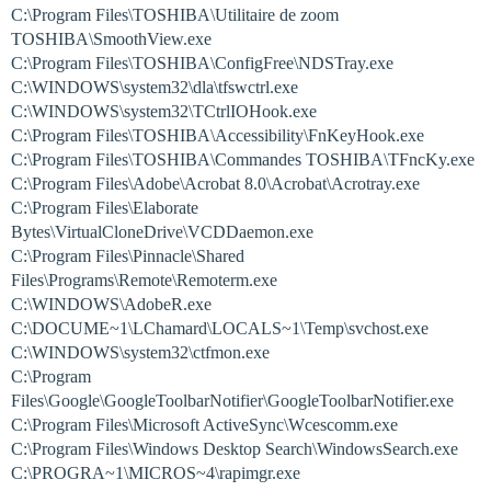
C:\Program Files\TOSHIBA\Utilitaire de zoom
TOSHIBA\SmoothView.exe
C:\Program Files\TOSHIBA\ConfigFree\NDSTray.exe
C:\WINDOWS\system32\dla\tfswctrl.exe
C:\WINDOWS\system32\TCtrlIOHook.exe
C:\Program Files\TOSHIBA\Accessibility\FnKeyHook.exe
C:\Program Files\TOSHIBA\Commandes TOSHIBA\TFncKy.exe
C:\Program Files\Adobe\Acrobat 8.0\Acrobat\Acrotray.exe
C:\Program Files\Elaborate
Bytes\VirtualCloneDrive\VCDDaemon.exe
C:\Program Files\Pinnacle\Shared
Files\Programs\Remote\Remoterm.exe
C:\WINDOWS\AdobeR.exe
C:\DOCUME~1\LChamard\LOCALS~1\Temp\svchost.exe
C:\WINDOWS\system32\ctfmon.exe
C:\Program
Files\Google\GoogleToolbarNotifier\GoogleToolbarNotifier.exe
C:\Program Files\Microsoft ActiveSync\Wcescomm.exe
C:\Program Files\Windows Desktop Search\WindowsSearch.exe
C:\PROGRA~1\MICROS~4\rapimgr.exe