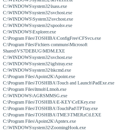
C:\WINDOWS\system32\lsass.exe
C:\WINDOWS\system32\svchost.exe
C:\WINDOWS\System32\svchost.exe
C:\WINDOWS\system32\spoolsv.exe
C:\WINDOWS\Explorer.exe
C:\Program Files\TOSHIBA\ConfigFree\CFSvcs.exe
C:\Program Files\Fichiers communs\Microsoft
Shared\VS7DEBUG\MDM.EXE
C:\WINDOWS\system32\svchost.exe
C:\WINDOWS\system32\igfxtray.exe
C:\WINDOWS\system32\hkcmd.exe
C:\Program Files\Apoint2K\Apoint.exe
C:\Program Files\TOSHIBA\Touch and Launch\PadExe.exe
C:\Program Files\ltmoh\Ltmoh.exe
C:\WINDOWS\AGRSMMSG.exe
C:\Program Files\TOSHIBA\E-KEY\CeEKey.exe
C:\Program Files\TOSHIBA\TouchPad\TPTray.exe
C:\Program Files\TOSHIBA\TME3\TMERzCtl.EXE
C:\Program Files\Apoint2K\Apntex.exe
C:\WINDOWS\system32\ZoomingHook.exe