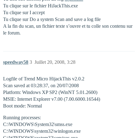
Tu clique sur le fichier HiJackThis.exe
Tu clique sur I accept
Tu clique sur Do a system Scan and save a log file
A la fin du scan, un fichier texte s’ouvre et tu colle son contenu sur
le forum.
speedway58
3
Juillet 20, 2008, 3:28
Logfile of Trend Micro HijackThis v2.0.2
Scan saved at 03:28:37, on 20/07/2008
Platform: Windows XP SP2 (WinNT 5.01.2600)
MSIE: Internet Explorer v7.00 (7.00.6000.16544)
Boot mode: Normal
Running processes:
C:\WINDOWS\System32\smss.exe
C:\WINDOWS\system32\winlogon.exe
C:\WINDOWS\system32\services.exe