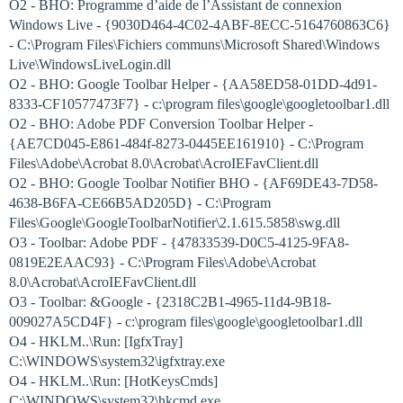
O2 - BHO: Programme d’aide de l’Assistant de connexion
Windows Live - {9030D464-4C02-4ABF-8ECC-5164760863C6}
- C:\Program Files\Fichiers communs\Microsoft Shared\Windows
Live\WindowsLiveLogin.dll
O2 - BHO: Google Toolbar Helper - {AA58ED58-01DD-4d91-
8333-CF10577473F7} - c:\program files\google\googletoolbar1.dll
O2 - BHO: Adobe PDF Conversion Toolbar Helper -
{AE7CD045-E861-484f-8273-0445EE161910} - C:\Program
Files\Adobe\Acrobat 8.0\Acrobat\AcroIEFavClient.dll
O2 - BHO: Google Toolbar Notifier BHO - {AF69DE43-7D58-
4638-B6FA-CE66B5AD205D} - C:\Program
Files\Google\GoogleToolbarNotifier\2.1.615.5858\swg.dll
O3 - Toolbar: Adobe PDF - {47833539-D0C5-4125-9FA8-
0819E2EAAC93} - C:\Program Files\Adobe\Acrobat
8.0\Acrobat\AcroIEFavClient.dll
O3 - Toolbar: &Google - {2318C2B1-4965-11d4-9B18-
009027A5CD4F} - c:\program files\google\googletoolbar1.dll
O4 - HKLM..\Run: [IgfxTray]
C:\WINDOWS\system32\igfxtray.exe
O4 - HKLM..\Run: [HotKeysCmds]
C:\WINDOWS\system32\hkcmd.exe