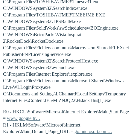
C:\Program Files\TOSHIBA\TME3\Tmesrv31.exe
C:\WINDOWS\system32\SearchIndexer.exe
C:\Program Files\TOSHIBA\TME3\TMEEJME.EXE
C:\WINDOWS\system32\TPSBattM.exe
C:\Program Files\SolidWorks\swScheduler\swBOEngine.exe
C:\WINDOWS\BricoPacks\Vista Inspirat
2\RocketDock\RocketDock.exe
C:\Program Files\Fichiers communs\Macrovision Shared\FLEXnet
Publisher\FNPLicensingService.exe
C:\WINDOWS\system32\SearchProtocolHost.exe
C:\WINDOWS\system32\wuauclt.exe
C:\Program Files\Internet Explorer\iexplore.exe
C:\Program Files\Fichiers communs\Microsoft Shared\Windows
Live\WLLoginProxy.exe
C:\Documents and Settings\LChamard\Local Settings\Temporary
Internet Files\Content.IE5\MIZNJQ22\HiJackThis[1].exe
R0 - HKCU\Software\Microsoft\Internet Explorer\Main,Start Page
=
www.google.fr…
R1 - HKLM\Software\Microsoft\Internet
Explorer\Main,Default_Page_URL =
go.microsoft.com…