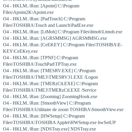
O4 - HKLM..\Run: [Apoint] C:\Program
Files\Apoint2K\Apoint.exe
O4 - HKLM..\Run: [PadTouch] C:\Program
Files\TOSHIBA\Touch and Launch\PadExe.exe
O4 - HKLM..\Run: [LtMoh] C:\Program Files\ltmoh\Ltmoh.exe
O4 - HKLM..\Run: [AGRSMMSG] AGRSMMSG.exe
O4 - HKLM..\Run: [CeEKEY] C:\Program Files\TOSHIBA\E-
KEY\CeEKey.exe
O4 - HKLM..\Run: [TPNF] C:\Program
Files\TOSHIBA\TouchPad\TPTray.exe
O4 - HKLM..\Run: [TMESRV.EXE] C:\Program
Files\TOSHIBA\TME3\TMESRV31.EXE /Logon
O4 - HKLM..\Run: [TMERzCtl.EXE] C:\Program
Files\TOSHIBA\TME3\TMERzCtl.EXE /Service
O4 - HKLM..\Run: [Zooming] ZoomingHook.exe
O4 - HKLM..\Run: [SmoothView] C:\Program
Files\TOSHIBA\Utilitaire de zoom TOSHIBA\SmoothView.exe
O4 - HKLM..\Run: [HWSetup] C:\Program
Files\TOSHIBA\TOSHIBA Applet\HWSetup.exe hwSetUP
O4 - HKLM..\Run: [NDSTray.exe] NDSTray.exe