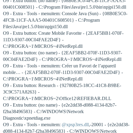
O9 - Extra button: (no name) - {08B0E5C0-4FCB-11CF-AAA5-
00401C608501} - C:\Program Files\Java\jre1.5.0\bin\npjpi150.dll
O9 - Extra ‹ Tools › menuitem: Console Java (Sun) - {08B0E5C0-
4FCB-11CF-AAA5-00401C608501} - C:\Program
Files\Java\jre1.5.0\bin\npjpi150.dll
O9 - Extra button: Create Mobile Favorite - {2EAF5BB1-070F-
11D3-9307-00C04FAE2D4F} -
C:\PROGRA~1\MICROS~4\INetRepl.dll
O9 - Extra button: (no name) - {2EAF5BB2-070F-11D3-9307-
00C04FAE2D4F} - C:\PROGRA~1\MICROS~4\INetRepl.dll
O9 - Extra ‹ Tools › menuitem: Créer un Favori de l’appareil
mobile… - {2EAF5BB2-070F-11D3-9307-00C04FAE2D4F} -
C:\PROGRA~1\MICROS~4\INetRepl.dll
O9 - Extra button: Research - {92780B25-18CC-41C8-B9BE-
3C9C571A8263} -
C:\PROGRA~1\MICROS~2\Office12\REFIEBAR.DLL
O9 - Extra button: (no name) - {e2e2dd38-d088-4134-82b7-
f2ba38496583} - C:\WINDOWS\Network
Diagnostic\xpnetdiag.exe
O9 - Extra ‹ Tools › menuitem:
@xpsp3res.dll
,-20001 - {e2e2dd38-
d088-4134-82b7-f2ba38496583} - C:\WINDOWS\Network