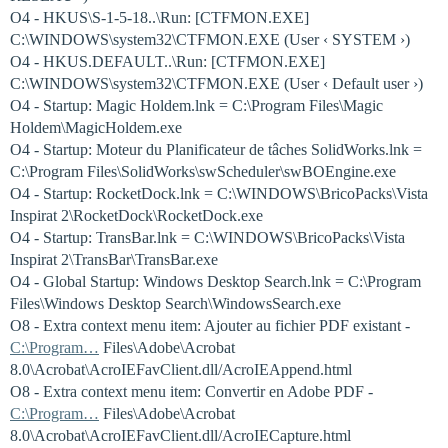
O4 - HKUS\S-1-5-18..\Run: [CTFMON.EXE]
C:\WINDOWS\system32\CTFMON.EXE (User ‹ SYSTEM ›)
O4 - HKUS.DEFAULT..\Run: [CTFMON.EXE]
C:\WINDOWS\system32\CTFMON.EXE (User ‹ Default user ›)
O4 - Startup: Magic Holdem.lnk = C:\Program Files\Magic
Holdem\MagicHoldem.exe
O4 - Startup: Moteur du Planificateur de tâches SolidWorks.lnk =
C:\Program Files\SolidWorks\swScheduler\swBOEngine.exe
O4 - Startup: RocketDock.lnk = C:\WINDOWS\BricoPacks\Vista
Inspirat 2\RocketDock\RocketDock.exe
O4 - Startup: TransBar.lnk = C:\WINDOWS\BricoPacks\Vista
Inspirat 2\TransBar\TransBar.exe
O4 - Global Startup: Windows Desktop Search.lnk = C:\Program
Files\Windows Desktop Search\WindowsSearch.exe
O8 - Extra context menu item: Ajouter au fichier PDF existant -
C:\Program…
Files\Adobe\Acrobat
8.0\Acrobat\AcroIEFavClient.dll/AcroIEAppend.html
O8 - Extra context menu item: Convertir en Adobe PDF -
C:\Program…
Files\Adobe\Acrobat
8.0\Acrobat\AcroIEFavClient.dll/AcroIECapture.html