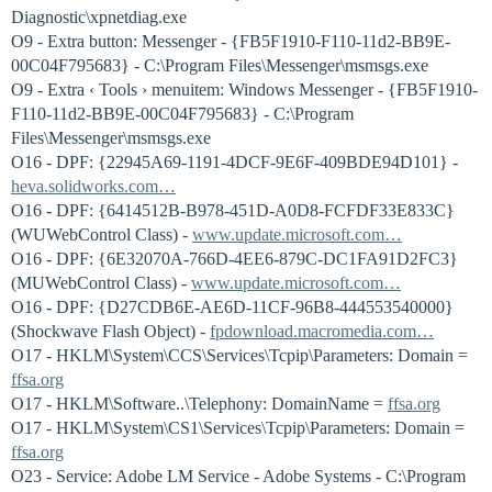
Diagnostic\xpnetdiag.exe
O9 - Extra button: Messenger - {FB5F1910-F110-11d2-BB9E-
00C04F795683} - C:\Program Files\Messenger\msmsgs.exe
O9 - Extra ‹ Tools › menuitem: Windows Messenger - {FB5F1910-
F110-11d2-BB9E-00C04F795683} - C:\Program
Files\Messenger\msmsgs.exe
O16 - DPF: {22945A69-1191-4DCF-9E6F-409BDE94D101} -
heva.solidworks.com…
O16 - DPF: {6414512B-B978-451D-A0D8-FCFDF33E833C}
(WUWebControl Class) -
www.update.microsoft.com…
O16 - DPF: {6E32070A-766D-4EE6-879C-DC1FA91D2FC3}
(MUWebControl Class) -
www.update.microsoft.com…
O16 - DPF: {D27CDB6E-AE6D-11CF-96B8-444553540000}
(Shockwave Flash Object) -
fpdownload.macromedia.com…
O17 - HKLM\System\CCS\Services\Tcpip\Parameters: Domain =
ffsa.org
O17 - HKLM\Software..\Telephony: DomainName =
ffsa.org
O17 - HKLM\System\CS1\Services\Tcpip\Parameters: Domain =
ffsa.org
O23 - Service: Adobe LM Service - Adobe Systems - C:\Program