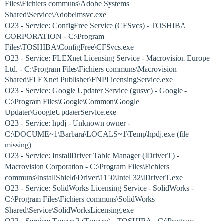
Files\Fichiers communs\Adobe Systems
Shared\Service\Adobelmsvc.exe
O23 - Service: ConfigFree Service (CFSvcs) - TOSHIBA
CORPORATION - C:\Program
Files\TOSHIBA\ConfigFree\CFSvcs.exe
O23 - Service: FLEXnet Licensing Service - Macrovision Europe
Ltd. - C:\Program Files\Fichiers communs\Macrovision
Shared\FLEXnet Publisher\FNPLicensingService.exe
O23 - Service: Google Updater Service (gusvc) - Google -
C:\Program Files\Google\Common\Google
Updater\GoogleUpdaterService.exe
O23 - Service: hpdj - Unknown owner -
C:\DOCUME~1\Barbara\LOCALS~1\Temp\hpdj.exe (file
missing)
O23 - Service: InstallDriver Table Manager (IDriverT) -
Macrovision Corporation - C:\Program Files\Fichiers
communs\InstallShield\Driver\1150\Intel 32\IDriverT.exe
O23 - Service: SolidWorks Licensing Service - SolidWorks -
C:\Program Files\Fichiers communs\SolidWorks
Shared\Service\SolidWorksLicensing.exe
O23 - Service: Tmesrv3 (Tmesrv) - TOSHIBA - C:\Program