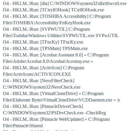
O4 - HKLM..\Run: [dla] C:\WINDOWS\system32\dla\tfswctrl.exe
O4 - HKLM..\Run: [TCtryIOHook] TCtrlIOHook.exe
O4 - HKLM..\Run: [TOSHIBA Accessibility] C:\Program
Files\TOSHIBA\Accessibility\FnKeyHook.exe
O4 - HKLM..\Run: [SVPWUTIL] C:\Program
Files\Toshiba\Windows Utilities\SVPWUTIL.exe SVPwUTIL
O4 - HKLM..\Run: [TFncKy] TFncKy.exe
O4 - HKLM..\Run: [TPSMain] TPSMain.exe
O4 - HKLM..\Run: [Acrobat Assistant 8.0] « C:\Program
Files\Adobe\Acrobat 8.0\Acrobat\Acrotray.exe »
O4 - HKLM..\Run: [ActivIcon] C:\Program
Files\ActivIcons\ACTIVICON.EXE
O4 - HKLM..\Run: [NeroFilterCheck]
C:\WINDOWS\system32\NeroCheck.exe
O4 - HKLM..\Run: [VirtualCloneDrive] « C:\Program
Files\Elaborate Bytes\VirtualCloneDrive\VCDDaemon.exe » /s
O4 - HKLM..\Run: [PinnacleDriverCheck]
C:\WINDOWS\system32\PSDrvCheck.exe -CheckReg
O4 - HKLM..\Run: [Pinnacle WebUpdater] « C:\Program
Files\Pinnacle\Shared