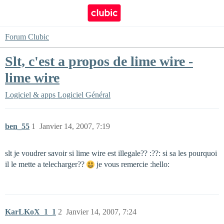
Forum Clubic
Slt, c'est a propos de lime wire -
lime wire
Logiciel & apps
Logiciel Général
ben_55
1
Janvier 14, 2007, 7:19
slt je voudrer savoir si lime wire est illegale?? :??: si sa les pourquoi
il le mette a telecharger??
je vous remercie :hello:
KarLKoX_1_1
2
Janvier 14, 2007, 7:24