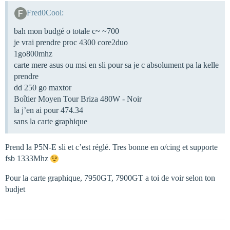
Fred0Cool:
bah mon budgé o totale c~ ~700
je vrai prendre proc 4300 core2duo
1go800mhz
carte mere asus ou msi en sli pour sa je c absolument pa la kelle
prendre
dd 250 go maxtor
Boîtier Moyen Tour Briza 480W - Noir
la j’en ai pour 474.34
sans la carte graphique
Prend la P5N-E sli et c’est réglé. Tres bonne en o/cing et supporte
fsb 1333Mhz
Pour la carte graphique, 7950GT, 7900GT a toi de voir selon ton
budjet