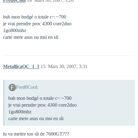
Fred0Cool
14
Mars 30, 2007, 3:26
bah mon budgé o totale c~ ~700
je vrai prendre proc 4300 core2duo
1go800mhz
carte mere asus ou msi en sli
MetallicaQC_1_1
15
Mars 30, 2007, 3:31
Fred0Cool:
bah mon budgé o totale c~ ~700
je vrai prendre proc 4300 core2duo
1go800mhz
carte mere asus ou msi en sli
tu va mettre ton sli de 7600GT???