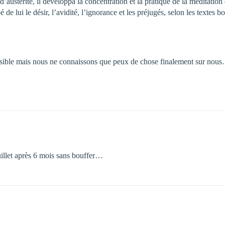
austérité, il développa la concentration et la pratique de la méditation e
de lui le désir, l’avidité, l’ignorance et les préjugés, selon les textes b
possible mais nous ne connaissons que peux de chose finalement sur nou
uillet après 6 mois sans bouffer…