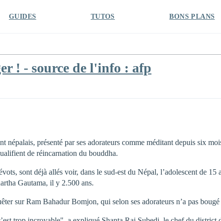
GUIDES
TUTOS
BONS PLANS
 ! - source de l'info : afp
ent népalais, présenté par ses adorateurs comme méditant depuis six moi
 qualifient de réincarnation du bouddha.
vots, sont déjà allés voir, dans le sud-est du Népal, l’adolescent de 15 
artha Gautama, il y 2.500 ans.
nquêter sur Ram Bahadur Bomjon, qui selon ses adorateurs n’a pas bougé
’est trop incroyable", a expliqué Shanta Raj Subedi, le chef du distric