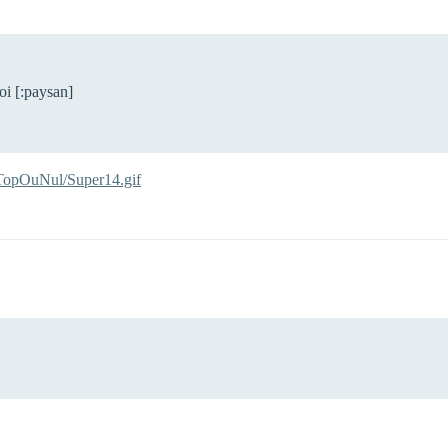
oi [:paysan]
r/TopOuNul/Super14.gif