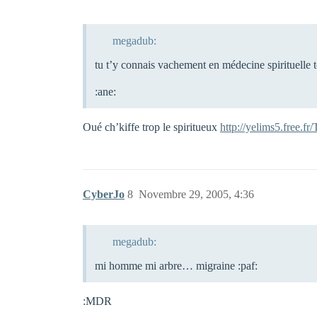
megadub:
tu t’y connais vachement en médecine spirituelle t
:ane:
Oué ch’kiffe trop le spiritueux
http://yelims5.free.f
CyberJo
8
Novembre 29, 2005, 4:36
megadub:
mi homme mi arbre… migraine :paf:
:MDR