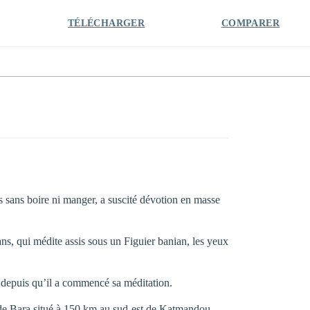
TÉLÉCHARGER
COMPARER
s sans boire ni manger, a suscité dévotion en masse
ans, qui médite assis sous un Figuier banian, les yeux
 depuis qu’il a commencé sa méditation.
t de Bara situé à 150 km au sud-est de Katmandou.