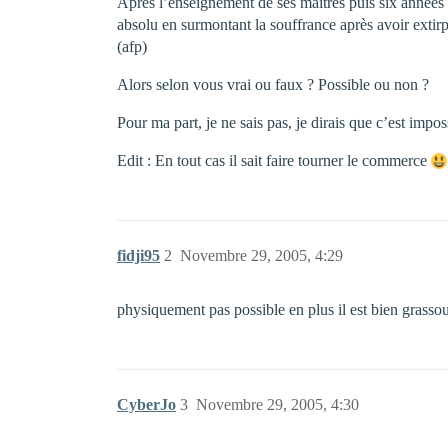
Après l’enseignement de ses maîtres puis six années d’
absolu en surmontant la souffrance après avoir extirpé 
(afp)
Alors selon vous vrai ou faux ? Possible ou non ?
Pour ma part, je ne sais pas, je dirais que c’est im
Edit : En tout cas il sait faire tourner le commerce
fidji95
2
Novembre 29, 2005, 4:29
physiquement pas possible en plus il est bien grasso
CyberJo
3
Novembre 29, 2005, 4:30