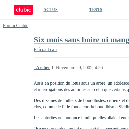
ACTUS
TESTS
Forum Clubic
Six mois sans boire ni manger
Et à part ça ?
_Archer
1
Novembre 29, 2005, 4:26
Assis en position du lotus sous un arbre, un adolesc
et interrogations des autorités sur celui que certains
Des dizaines de milliers de bouddhistes, curieux et dé
clos, comme le fit le fondateur du bouddhisme Siddh
Les autorités ont annoncé lundi qu’elles allaient e
"Beaucoup croient en lui mais certains pensent que c