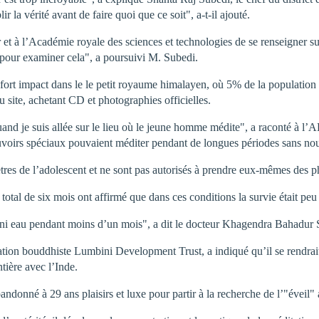
ir la vérité avant de faire quoi que ce soit", a-t-il ajouté.
 et à l’Académie royale des sciences et technologies de se renseigner su
pour examiner cela", a poursuivi M. Subedi.
un fort impact dans le le petit royaume himalayen, où 5% de la population
u site, achetant CD et photographies officielles.
 quand je suis allée sur le lieu où le jeune homme médite", a raconté à 
irs spéciaux pouvaient méditer pendant de longues périodes sans nourri
tres de l’adolescent et ne sont pas autorisés à prendre eux-mêmes des p
 total de six mois ont affirmé que dans ces conditions la survie était p
e ni eau pendant moins d’un mois", a dit le docteur Khagendra Bahadu
sation bouddhiste Lumbini Development Trust, a indiqué qu’il se rendrai
tière avec l’Inde.
ndonné à 29 ans plaisirs et luxe pour partir à la recherche de l’"éveil