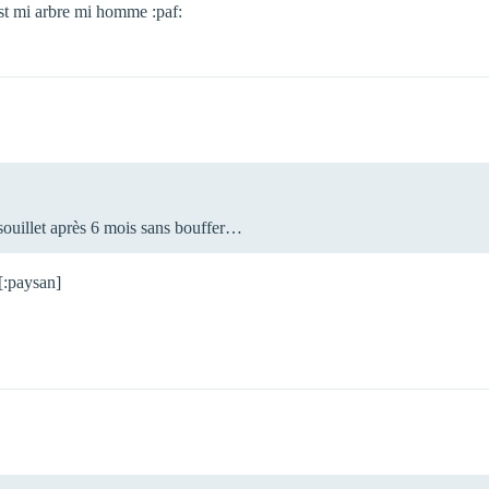
 est mi arbre mi homme :paf:
ssouillet après 6 mois sans bouffer…
[:paysan]