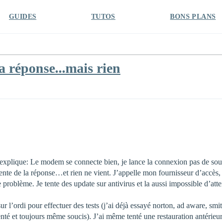
GUIDES
TUTOS
BONS PLANS
la réponse...mais rien
 m’explique: Le modem se connecte bien, je lance la connexion pas de so
tente de la réponse…et rien ne vient. J’appelle mon fournisseur d’accès, 
problème. Je tente des update sur antivirus et la aussi impossible d’att
ur l’ordi pour effectuer des tests (j’ai déjà essayé norton, ad aware, s
té et toujours même soucis). J’ai même tenté une restauration antérieure