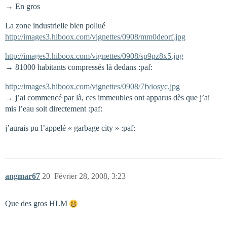
→ En gros
La zone industrielle bien pollué
http://images3.hiboox.com/vignettes/0908/mm0deorf.jpg
http://images3.hiboox.com/vignettes/0908/sp9pz8x5.jpg
→ 81000 habitants compressés là dedans :paf:
http://images3.hiboox.com/vignettes/0908/7fviosyc.jpg
→ j’ai commencé par là, ces immeubles ont apparus dès que j’ai
mis l’eau soit directement :paf:
j’aurais pu l’appelé « garbage city » :paf:
angmar67
20
Février 28, 2008, 3:23
Que des gros HLM