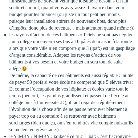
infrastructures ne doivent venir que lorsque le besoin s’en fait
sentir et surtout, quand vous avez assez d’avance dans votre
budget pour les financer (ou juste un tout petit peu moins,
puisque leur installation attirera de nouveaux hbts, donc plus
d’impôts, donc plus de revenus… mais attention quand même ;))
les rayons d’action de ces bâtiments officiels ne sont pas négliger
: un collège qui enverra ses bus à 10 pâtés de maison à la ronde
alors que votre ville n’en comporte que 3 (:paf:) est un gaspillage
d’argent considérable. Adaptez les rayons d’action de vos
bâtiments à vos besoin et votre budget en sera tout de suite
allégé
De même, la capacité de ces bâtiments est aussi réglable : inutile
de payer 50 profs si votre école ne comprend que 5 élèves :riva:
Et comme l’occupation de vos hôpitaux et écoles varie tout le
temps (ben oui, les gamins grandissent et passent de l’école au
collège puis à l’université :D), il faut regarder régulièrement
l’évolution de la chose afin de ne pas se retrouver bêtement à
payer trop ou au contraire à se retrouver avec bâtiments
surchargés (bien que ça, on s’en rend très vite compte puisqu’ils
se mettent en grève :ane:)
le YIMBY / NIMBY : koikecé ce truc ? :paf: C’est l’acronyme