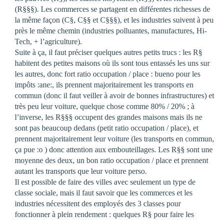
(R§§§). Les commerces se partagent en différentes richesses de
la même façon (C§, C§§ et C§§§), et les industries suivent à peu
près le même chemin (industries polluantes, manufactures, Hi-
Tech, + l’agriculture).
Suite à ça, il faut préciser quelques autres petits trucs : les R§
habitent des petites maisons où ils sont tous entassés les uns sur
les autres, donc fort ratio occupation / place : bueno pour les
impôts :ane:, ils prennent majoritairement les transports en
commun (donc il faut veiller à avoir de bonnes infrastructures) et
très peu leur voiture, quelque chose comme 80% / 20% ; à
l’inverse, les R§§§ occupent des grandes maisons mais ils ne
sont pas beaucoup dedans (petit ratio occupation / place), et
prennent majoritairement leur voiture (les transports en commun,
ça pue :o ) donc attention aux embouteillages. Les R§§ sont une
moyenne des deux, un bon ratio occupation / place et prennent
autant les transports que leur voiture perso.
Il est possible de faire des villes avec seulement un type de
classe sociale, mais il faut savoir que les commerces et les
industries nécessitent des employés des 3 classes pour
fonctionner à plein rendement : quelques R§ pour faire les