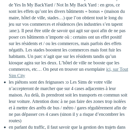
de Yes In My BackYard / Not In My Back Yard : en gros, ce
sont les effets qu’ont les divers bâtiments « bonus » (maison du
maire, hôtel de ville, stades…) que l’on obtient tout le long du
jeu sur vos commerces et résidences (les industries s’en tapent
:ane:). Il peut être utile de savoir qui agit sur quoi afin de ne pas
poser ces bâtiments n’importe où : certains ont un effet positif
sur les résidents et / ou les commerces, mais parfois des effets
négatifs. Les stades boostent les commerces mais font fuir les
habitants. Un parc n’agit que sur les résidents tandis qu’un
kiosque agira sur les deux. L’hôtel de ville ne booste que les
commerces, etc… On peut en trouver un exemplaire
ici, sur Tout
Sim City
les piétons sont des feignasses :o Les Sims de votre ville
n’accepteront de marcher que sur 4 cases adjacentes à leur
maison. Au delà, ils prendront soit les transports en commun soit
leur voiture. Attention donc à ne pas faire des zones trop isolées
et à mettre des arrêts de bus / métro / gares régulièrement afin de
ne pas dépasser ces 4 cases (sinon il y a risque d’encombrer les
routes)
en parlant du traffic, il faut savoir que la gestion des trajets dans