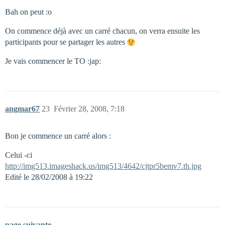
Bah on peut :o
On commence déjà avec un carré chacun, on verra ensuite les
participants pour se partager les autres
Je vais commencer le TO :jap:
angmar67
23
Février 28, 2008, 7:18
Bon je commence un carré alors :
Celui -ci
http://img513.imageshack.us/img513/4642/cjtpr5bemv7.th.jpg
Edité le 28/02/2008 à 19:22
page suivante →