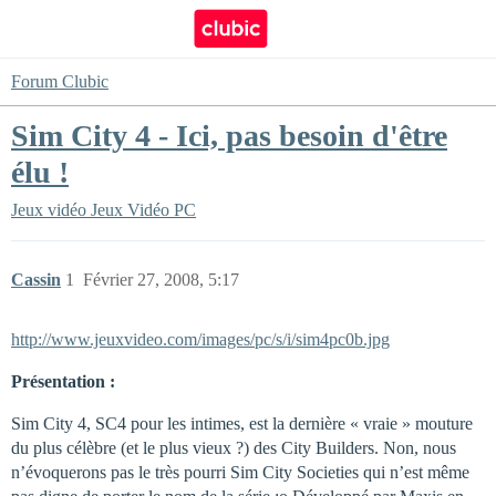
Forum Clubic
Sim City 4 - Ici, pas besoin d'être
élu !
Jeux vidéo
Jeux Vidéo PC
Cassin
1
Février 27, 2008, 5:17
http://www.jeuxvideo.com/images/pc/s/i/sim4pc0b.jpg
Présentation :
Sim City 4, SC4 pour les intimes, est la dernière « vraie » mouture
du plus célèbre (et le plus vieux ?) des City Builders. Non, nous
n’évoquerons pas le très pourri Sim City Societies qui n’est même