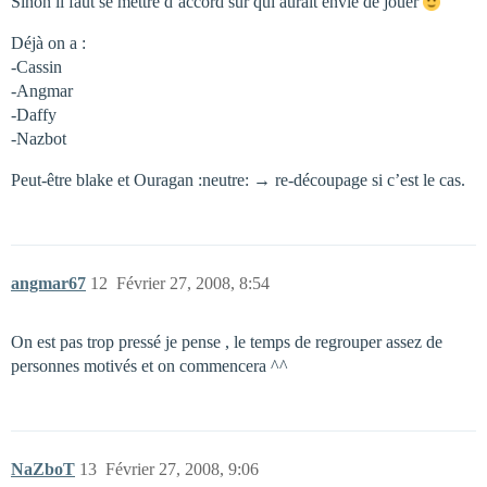
Sinon il faut se mettre d’accord sur qui aurait envie de jouer
Déjà on a :
-Cassin
-Angmar
-Daffy
-Nazbot
Peut-être blake et Ouragan :neutre: → re-découpage si c’est le cas.
angmar67
12
Février 27, 2008, 8:54
On est pas trop pressé je pense , le temps de regrouper assez de
personnes motivés et on commencera ^^
NaZboT
13
Février 27, 2008, 9:06