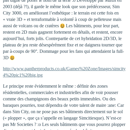
pas digne de porter le nom de la série :o Développé par Maxis en
2003 (déjà ?!), il garde le même look que son prédécesseur, Sim
City 3000, en améliorant l’esthétique : le terrain est cette fois en
« vraie 3D » et terraformable à volonté à coup de pelleteuse mais
aussi de volcans ou de cratères
Les bâtiments, pour leur part,
restent en 2D mais gagnent fortement en détails, et restent, encore
aujourd’hui, forts jolis. Contrepartie de cet hybridation 2D/3D, le
plateau de jeu reste désespérément fixe et ne daignera tourner que
par à-coups de 90°. Dommage pour les fans qui attendaient la full-
3D
http://www.pantherproducts.co.uk/Games%20Zone/Images/simcity
4%20pic1%20big.jpg
Le principe reste évidemment le même : définir des zones
résidentielles, commerciales et industrielles afin de voir pousser
comme des champignons des beaux petits immeubles. Ou des
baraques pourries, tout dépendra de votre talent de maire :ane: Car
dans Sim City, on ne pose pas ses bâtiments directement sur le sol
(« plopper », que ça s’appelle en langage Simcitiesque). N’est-ce
pas Mr Societies ? :o Les seuls bâtiments que vous pourrez plopper