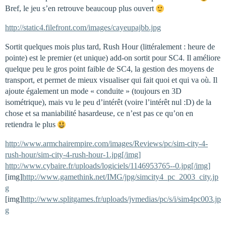
Bref, le jeu s’en retrouve beaucoup plus ouvert
http://static4.filefront.com/images/cayeupajbb.jpg
Sortit quelques mois plus tard, Rush Hour (littéralement : heure de
pointe) est le premier (et unique) add-on sortit pour SC4. Il améliore
quelque peu le gros point faible de SC4, la gestion des moyens de
transport, et permet de mieux visualiser qui fait quoi et qui va où. Il
ajoute également un mode « conduite » (toujours en 3D
isométrique), mais vu le peu d’intérêt (voire l’intérêt nul :D) de la
chose et sa maniabilité hasardeuse, ce n’est pas ce qu’on en
retiendra le plus
http://www.armchairempire.com/images/Reviews/pc/sim-city-4-
rush-hour/sim-city-4-rush-hour-1.jpg[/img]
http://www.cybaire.fr/uploads/logiciels/1146953765--0.jpg[/img]
[img]
http://www.gamethink.net/IMG/jpg/simcity4_pc_2003_city.jp
g
[img]
http://www.splitgames.fr/uploads/jvmedias/pc/s/i/sim4pc003.jp
g