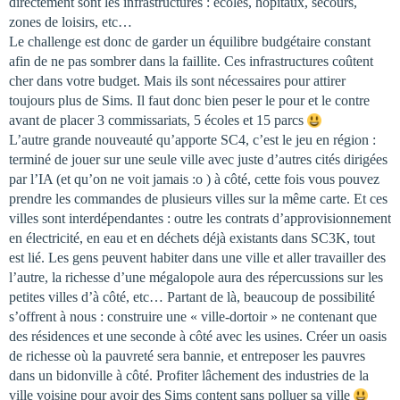
directement sont les infrastructures : écoles, hôpitaux, secours,
zones de loisirs, etc…
Le challenge est donc de garder un équilibre budgétaire constant
afin de ne pas sombrer dans la faillite. Ces infrastructures coûtent
cher dans votre budget. Mais ils sont nécessaires pour attirer
toujours plus de Sims. Il faut donc bien peser le pour et le contre
avant de placer 3 commissariats, 5 écoles et 15 parcs
L’autre grande nouveauté qu’apporte SC4, c’est le jeu en région :
terminé de jouer sur une seule ville avec juste d’autres cités dirigées
par l’IA (et qu’on ne voit jamais :o ) à côté, cette fois vous pouvez
prendre les commandes de plusieurs villes sur la même carte. Et ces
villes sont interdépendantes : outre les contrats d’approvisionnement
en électricité, en eau et en déchets déjà existants dans SC3K, tout
est lié. Les gens peuvent habiter dans une ville et aller travailler des
l’autre, la richesse d’une mégalopole aura des répercussions sur les
petites villes d’à côté, etc… Partant de là, beaucoup de possibilité
s’offrent à nous : construire une « ville-dortoir » ne contenant que
des résidences et une seconde à côté avec les usines. Créer un oasis
de richesse où la pauvreté sera bannie, et entreposer les pauvres
dans un bidonville à côté. Profiter lâchement des industries de la
ville voisine pour avoir des Sims content sans polluer sa ville