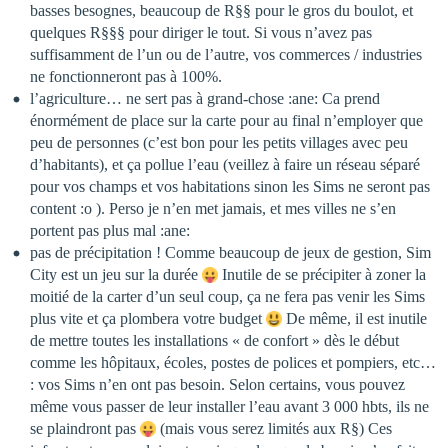
basses besognes, beaucoup de R§§ pour le gros du boulot, et
quelques R§§§ pour diriger le tout. Si vous n’avez pas
suffisamment de l’un ou de l’autre, vos commerces / industries
ne fonctionneront pas à 100%.
l’agriculture… ne sert pas à grand-chose :ane: Ca prend
énormément de place sur la carte pour au final n’employer que
peu de personnes (c’est bon pour les petits villages avec peu
d’habitants), et ça pollue l’eau (veillez à faire un réseau séparé
pour vos champs et vos habitations sinon les Sims ne seront pas
content :o ). Perso je n’en met jamais, et mes villes ne s’en
portent pas plus mal :ane:
pas de précipitation ! Comme beaucoup de jeux de gestion, Sim
City est un jeu sur la durée
Inutile de se précipiter à zoner la
moitié de la carter d’un seul coup, ça ne fera pas venir les Sims
plus vite et ça plombera votre budget
De même, il est inutile
de mettre toutes les installations « de confort » dès le début
comme les hôpitaux, écoles, postes de polices et pompiers, etc…
: vos Sims n’en ont pas besoin. Selon certains, vous pouvez
même vous passer de leur installer l’eau avant 3 000 hbts, ils ne
se plaindront pas
(mais vous serez limités aux R§) Ces