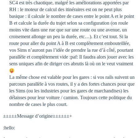
SC4 est très chaotique, malgré les améliorations apportées par
RH : le moteur de calcul des itinéraires est on ne peut plus
basique : il calcule le nombre de cases entre le point A et le point
B et calcule la durée du trajet selon sa configuration (on roule
moins vite dans une rue que sur une route ou une avenue, un
croisement allonge un peu la durée, etc…). Et c’est tout. Si la
route pour aller du point A à B est complètement embouteillée,
vos Sims n’auront pas l’idée de prendre la rue d’à côté, pourtant
parallèle et complètement vide :paf: Il faudra alors jouer avec les
sens uniques afin de diriger ces abrutis là où on le veut vraiment
La même chose est valable pour les gares : si vos rails suivent un
parcours parallèle à vos routes, il y a des fortes chances pour que
les Sims (ou les industries pour les gares de marchandises) les
délaisses pour leur voiture / camion. Toujours cette politique du
nombre de cases le plus court.
±±±±±Message d’origine±±±±±±+
:hello: