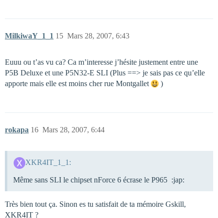
MilkiwaY_1_1
15
Mars 28, 2007, 6:43
Euuu ou t’as vu ca? Ca m’interesse j’hésite justement entre une
P5B Deluxe et une P5N32-E SLI (Plus ==> je sais pas ce qu’elle
apporte mais elle est moins cher rue Montgallet
)
rokapa
16
Mars 28, 2007, 6:44
XKR4IT_1_1:
Même sans SLI le chipset nForce 6 écrase le P965 :jap:
Très bien tout ça. Sinon es tu satisfait de ta mémoire Gskill,
XKR4IT ?