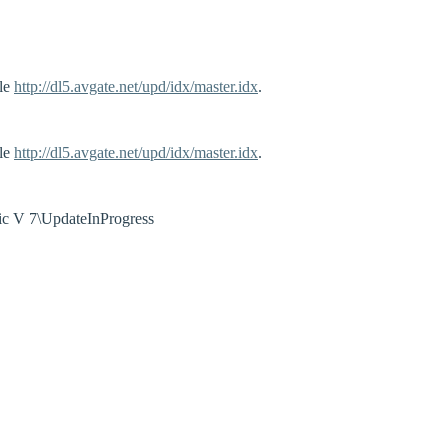
ile
http://dl5.avgate.net/upd/idx/master.idx
.
ile
http://dl5.avgate.net/upd/idx/master.idx
.
ic V 7\UpdateInProgress