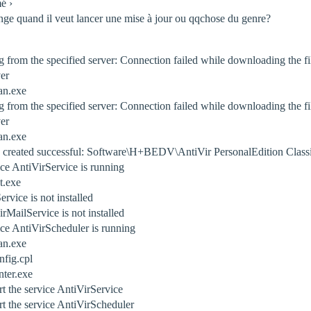
é ›
hange quand il veut lancer une mise à jour ou qqchose du genre?
 from the specified server: Connection failed while downloading the f
ver
an.exe
 from the specified server: Connection failed while downloading the f
ver
an.exe
y created successful: Software\H+BEDV\AntiVir PersonalEdition Class
ce AntiVirService is running
t.exe
vice is not installed
MailService is not installed
ce AntiVirScheduler is running
an.exe
nfig.cpl
nter.exe
 the service AntiVirService
 the service AntiVirScheduler