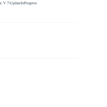
ic V 7\UpdateInProgress