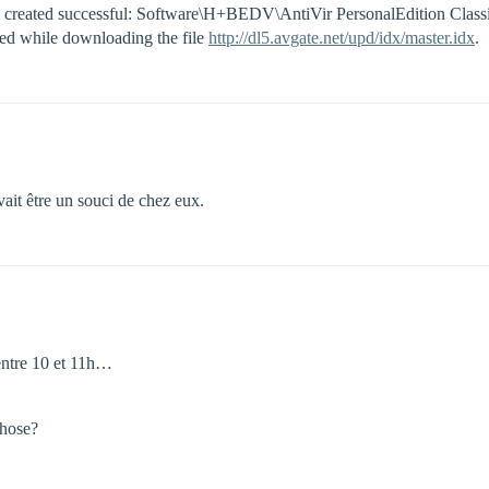
y created successful: Software\H+BEDV\AntiVir PersonalEdition Class
iled while downloading the file
http://dl5.avgate.net/upd/idx/master.idx
.
vait être un souci de chez eux.
à entre 10 et 11h…
chose?