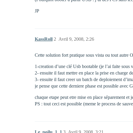
JP
KassRoll
2
Avril 9, 2008, 2:26
Cette solution fort pratique sous vista ou tout autr
1-creation d’une clé Usb bootable (je l’ai faite sous v
2- ensuite il faut mettre en place la prise en charg
3- ensuite il faut creer un batch de deploiement d’im
je pense que cette derniere phase est possible avec Gh
chaque etape peut etre mise en place séparement et je
PS : tout ceci est possible (meme le process de sauv
Le_poilu_1_1
3
Avril 9, 2008, 3:21