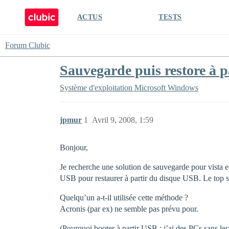
ACTUS
TESTS
Forum Clubic
Sauvegarde puis restore à 
Système d'exploitation
Microsoft Windows
jpmur
1
Avril 9, 2008, 1:59
Bonjour,
Je recherche une solution de sauvegarde pour vista et
USB pour restaurer à partir du disque USB. Le top ser
Quelqu’un a-t-il utilisée cette méthode ?
Acronis (par ex) ne semble pas prévu pour.
(Pourquoi booter à partir USB : j’ai des PCs sans le