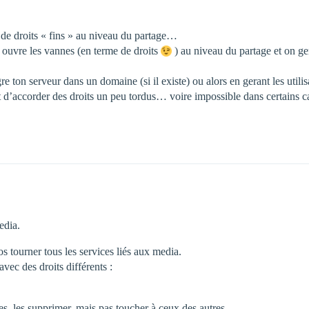
s de droits « fins » au niveau du partage…
uvre les vannes (en terme de droits
) au niveau du partage et on g
e ton serveur dans un domaine (si il existe) ou alors en gerant les util
 d’accorder des droits un peu tordus… voire impossible dans certains c
edia.
os tourner tous les services liés aux media.
vec des droits différents :
ires, les supprimer, mais pas toucher à ceux des autres