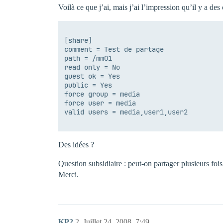
Voilà ce que j’ai, mais j’ai l’impression qu’il y a des 
[share]

comment = Test de partage

path = /mm01

read only = No

guest ok = Yes

public = Yes

force group = media

force user = media

valid users = media,user1,user2

Des idées ?
Question subsidiaire : peut-on partager plusieurs fois
Merci.
KP2
2
Juillet 24, 2008, 7:49