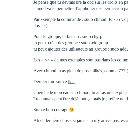
Je pense que tu devrais lire la doc sur les
droits
en pa
chmod va te permettre d’appliquer des permission par r
Par exemple la commande : sudo chmod -R 755 va permett
dossier).
Pour le groupe, tu fais un : sudo chgrp
tu peux créer des groupe : sudo addgroup
tu peux ajouter des utilisateurs au groupe : sudo add
Les « <> » de mes exemples sont pas dans les comma
Avec chmod tu as plein de possibilités, comme 777 (tou
Dernier truc sur ce
lien
.
Cherche le morceau sur chmod, tu auras une explicat
Tu connais peut être déjà tout ça mais je préfère ne ri
Sur ce bon courage
Ah et dernière chose, si jamais tu n’y arrive pas, es