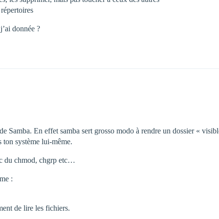
s répertoires
j’ai donnée ?
de Samba. En effet samba sert grosso modo à rendre un dossier « visible 
ns ton système lui-même.
vec du chmod, chgrp etc…
ème :
nt de lire les fichiers.