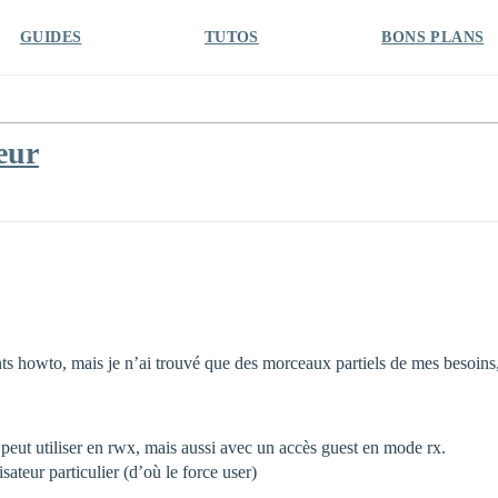
GUIDES
TUTOS
BONS PLANS
eur
s howto, mais je n’ai trouvé que des morceaux partiels de mes besoins, 
r peut utiliser en rwx, mais aussi avec un accès guest en mode rx.
isateur particulier (d’où le force user)