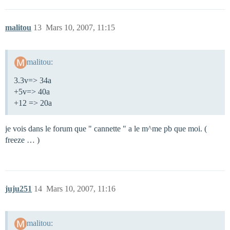
malitou
13
Mars 10, 2007, 11:15
malitou:
3.3v=> 34a
+5v=> 40a
+12 => 20a
je vois dans le forum que " cannette " a le m^me pb que moi. (
freeze … )
juju251
14
Mars 10, 2007, 11:16
malitou: