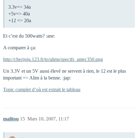
3.3v=> 34a
+5v=> 40a
+12 => 20a
Et c’est du 500watts? :ane:
A comparer à ça:
http://chezjuju.123.fr/to/alims/specifs_antec350.png
Un 3.3V et un 5V aussi élevé ne servent à rien, le 12 est le plus
important => Alim à la benne. :jap:
Topic complet d’où est extrait le tableau
malitou
15
Mars 10, 2007, 11:17