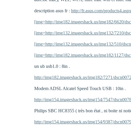
description asus fr :
http://fr.asus.com/products4
[img=http://img182.imageshack.us/img182/6620/dsc
[img=http://img132.imageshack.us/img132/7210/dsc
[img=http://img132.imageshack.us/img132/510/dscn
[img=http://img182.imageshack.us/img182/1127/dsc
un ub usb1.0 : 8in .
http://img182.imageshack.us/img182/7271/dscn0072
Modem ADSL Alcatel Speed Touch USB : 10in .
http://img154.imageshack.us/img154/7547/dscn0078
Philips SBC HC8355 ( très bon état , ni boite ni notice
http://img154.imageshack.us/img154/9387/dscn0079