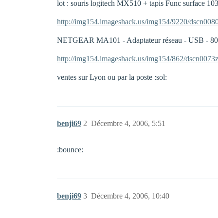
lot : souris logitech MX510 + tapis Func surface 1030 ( 
http://img154.imageshack.us/img154/9220/dscn0080
NETGEAR MA101 - Adaptateur réseau - USB - 802.11b (
http://img154.imageshack.us/img154/862/dscn0073z
ventes sur Lyon ou par la poste :sol:
benji69
2
Décembre 4, 2006, 5:51
:bounce:
benji69
3
Décembre 4, 2006, 10:40