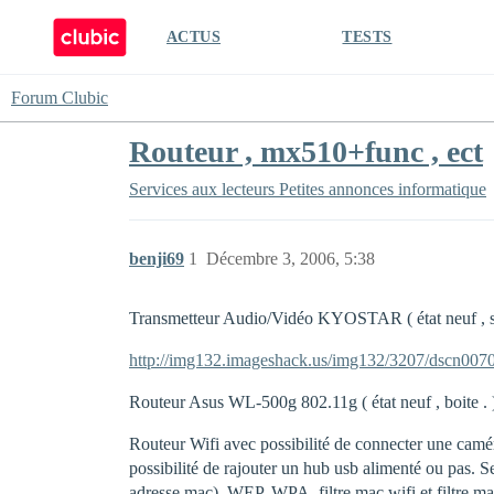
ACTUS
TESTS
Forum Clubic
Routeur , mx510+func , ect
Services aux lecteurs
Petites annonces informatique
benji69
1
Décembre 3, 2006, 5:38
Transmetteur Audio/Vidéo KYOSTAR ( état neuf , serv
http://img132.imageshack.us/img132/3207/dscn0070l
Routeur Asus WL-500g 802.11g ( état neuf , boite .
Routeur Wifi avec possibilité de connecter une camé
possibilité de rajouter un hub usb alimenté ou pas. S
adresse mac), WEP, WPA, filtre mac wifi et filtre mac