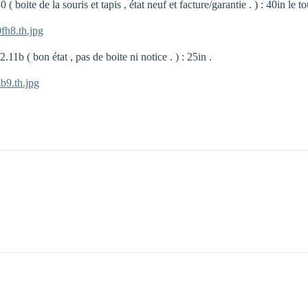
boite de la souris et tapis , état neuf et facture/garantie . ) : 40in le to
fh8.th.jpg
 bon état , pas de boite ni notice . ) : 25in .
b9.th.jpg