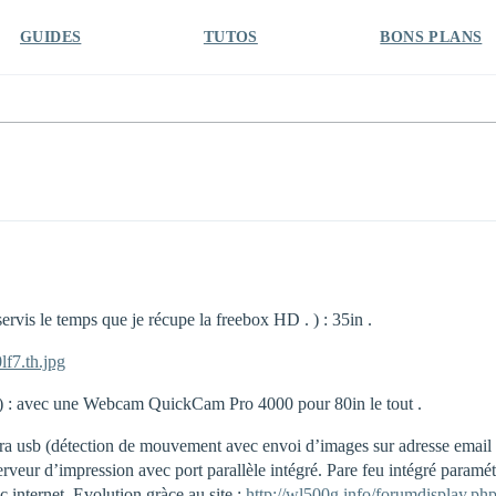
GUIDES
TUTOS
BONS PLANS
is le temps que je récupe la freebox HD . ) : 35in .
f7.th.jpg
 ) : avec une Webcam QuickCam Pro 4000 pour 80in le tout .
ra usb (détection de mouvement avec envoi d’images sur adresse email ou
erveur d’impression avec port parallèle intégré. Pare feu intégré paramé
 internet. Evolution gràce au site :
http://wl500g.info/forumdisplay.ph