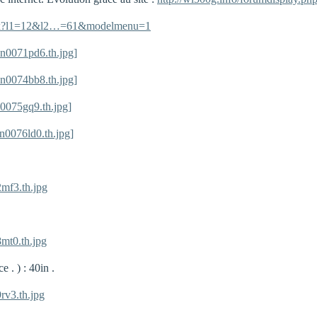
.aspx?l1=12&l2…=61&modelmenu=1
n0071pd6.th.jpg]
n0074bb8.th.jpg]
0075gq9.th.jpg]
n0076ld0.th.jpg]
mf3.th.jpg
mt0.th.jpg
 . ) : 40in .
rv3.th.jpg