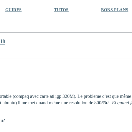
GUIDES
TUTOS
BONS PLANS
an
portable (compaq avec carte ati igp 320M). Le probleme c’est que même si
t ubuntu) il me met quand même une resolution de 800
600 . Et quand je
lu?