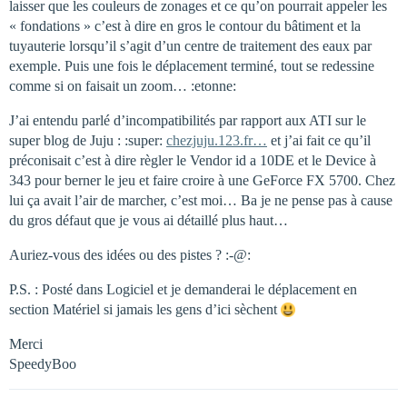
laisser que les couleurs de zonages et ce qu’on pourrait appeler les
« fondations » c’est à dire en gros le contour du bâtiment et la
tuyauterie lorsqu’il s’agit d’un centre de traitement des eaux par
exemple. Puis une fois le déplacement terminé, tout se redessine
comme si on faisait un zoom… :etonne:
J’ai entendu parlé d’incompatibilités par rapport aux ATI sur le
super blog de Juju : :super:
chezjuju.123.fr…
et j’ai fait ce qu’il
préconisait c’est à dire règler le Vendor id a 10DE et le Device à
343 pour berner le jeu et faire croire à une GeForce FX 5700. Chez
lui ça avait l’air de marcher, c’est moi… Ba je ne pense pas à cause
du gros défaut que je vous ai détaillé plus haut…
Auriez-vous des idées ou des pistes ? :-@:
P.S. : Posté dans Logiciel et je demanderai le déplacement en
section Matériel si jamais les gens d’ici sèchent
Merci
SpeedyBoo