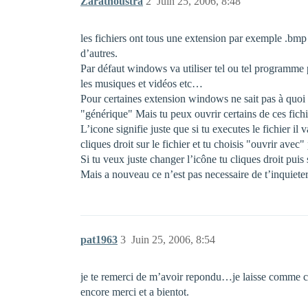
Zarathoustra
2
Juin 25, 2006, 8:48
les fichiers ont tous une extension par exemple .bmp
d’autres.
Par défaut windows va utiliser tel ou tel programme 
les musiques et vidéos etc…
Pour certaines extension windows ne sait pas à quoi 
"générique" Mais tu peux ouvrir certains de ces fichi
L’icone signifie juste que si tu executes le fichier i
cliques droit sur le fichier et tu choisis "ouvrir av
Si tu veux juste changer l’icône tu cliques droit puis
Mais a nouveau ce n’est pas necessaire de t’inquieter 
pat1963
3
Juin 25, 2006, 8:54
je te remerci de m’avoir repondu…je laisse comme c
encore merci et a bientot.