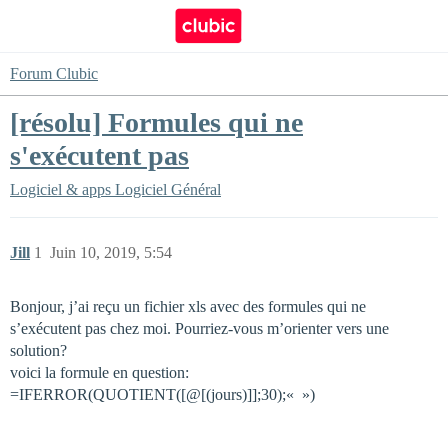
Forum Clubic
[résolu] Formules qui ne
s'exécutent pas
Logiciel & apps
Logiciel Général
Jill
1
Juin 10, 2019, 5:54
Bonjour, j’ai reçu un fichier xls avec des formules qui ne
s’exécutent pas chez moi. Pourriez-vous m’orienter vers une
solution?
voici la formule en question:
=IFERROR(QUOTIENT([@[(jours)]];30);« »)