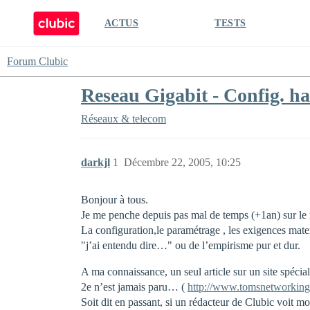
ACTUS
TESTS
Forum Clubic
Reseau Gigabit - Config. ha
Réseaux & telecom
darkjl
1
Décembre 22, 2005, 10:25
Bonjour à tous.
Je me penche depuis pas mal de temps (+1an) sur le ré
La configuration,le paramétrage , les exigences mater
"j’ai entendu dire…" ou de l’empirisme pur et dur.
A ma connaissance, un seul article sur un site spécia
2e n’est jamais paru… (
http://www.tomsnetworking.
Soit dit en passant, si un rédacteur de Clubic voit m