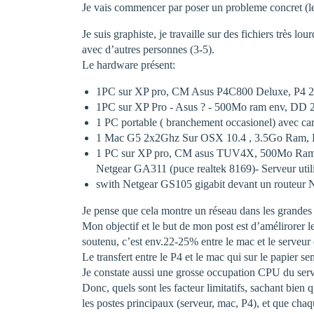
Je vais commencer par poser un probleme concret (
Je suis graphiste, je travaille sur des fichiers très 
avec d’autres personnes (3-5).
Le hardware présent:
1PC sur XP pro, CM Asus P4C800 Deluxe, P4 2.8
1PC sur XP Pro - Asus ? - 500Mo ram env, DD 20
1 PC portable ( branchement occasionel) avec cart
1 Mac G5 2x2Ghz Sur OSX 10.4 , 3.5Go Ram, DD R
1 PC sur XP pro, CM asus TUV4X, 500Mo Ram, Ce
Netgear GA311 (puce realtek 8169)- Serveur utili
swith Netgear GS105 gigabit devant un routeur Ne
Je pense que cela montre un réseau dans les grandes
Mon objectif et le but de mon post est d’amélirorer le
soutenu, c’est env.22-25% entre le mac et le serveu
Le transfert entre le P4 et le mac qui sur le papier
Je constate aussi une grosse occupation CPU du serv
Donc, quels sont les facteur limitatifs, sachant bie
les postes principaux (serveur, mac, P4), et que ch