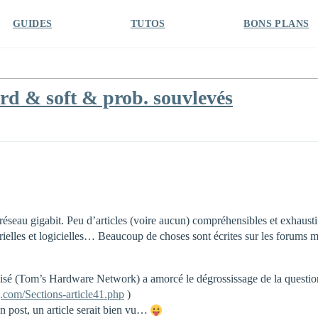
GUIDES
TUTOS
BONS PLANS
rd & soft & prob. souvlevés
seau gigabit. Peu d’articles (voire aucun) compréhensibles et exhaustif
ielles et logicielles… Beaucoup de choses sont écrites sur les forums ma
lisé (Tom’s Hardware Network) a amorcé le dégrossissage de la question, 
com/Sections-article41.php
)
on post, un article serait bien vu…