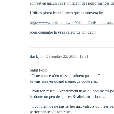
et n’est en aucun cas significatif des performances d
Utilises plutot les utilitaires que tu trouvera là:
http://www.clubic.com/wiki/Wifi_:_D%E9bits…urs
pour connaitre la
vrai
valeur de ton debit.
darkjl
6
Décembre 22, 2005, 12:31
Salut Poilu!
"Cette astuce n’en n’est absoluent pas une "
Je vais essayer quand même, ça coute rien.
"Pour ton reseau: Apparement tu as du bon matos pou
Je doute un peu des puces Realtek, mais bon…
"il convient de ne pas se fier aux valeurs données p
performances de ton reseau."