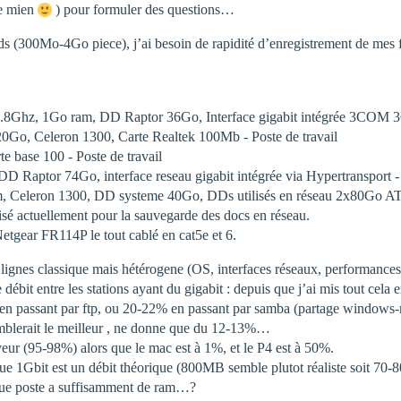
le mien
) pour formuler des questions…
lourds (300Mo-4Go piece), j’ai besoin de rapidité d’enregistrement de mes 
Ghz, 1Go ram, DD Raptor 36Go, Interface gigabit intégrée 3COM 3C9
Go, Celeron 1300, Carte Realtek 100Mb - Poste de travail
e base 100 - Poste de travail
aptor 74Go, interface reseau gigabit intégrée via Hypertransport - 
leron 1300, DD systeme 40Go, DDs utilisés en réseau 2x80Go ATA10
sé actuellement pour la sauvegarde des docs en réseau.
tgear FR114P le tout cablé en cat5e et 6.
 lignes classique mais hétérogene (OS, interfaces réseaux, performances
 débit entre les stations ayant du gigabit : depuis que j’ai mis tout cela
r en passant par ftp, ou 20-22% en passant par samba (partage windows
 semblerait le meilleur , ne donne que du 12-13%…
eur (95-98%) alors que le mac est à 1%, et le P4 est à 50%.
n que 1Gbit est un débit théorique (800MB semble plutot réaliste soit 70
aque poste a suffisamment de ram…?