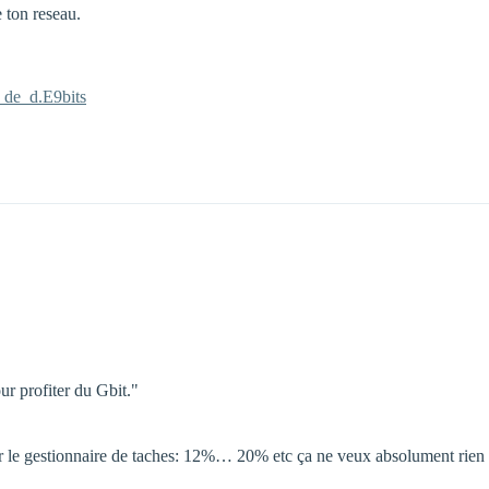
e ton reseau.
_de_d.E9bits
r profiter du Gbit."
ar le gestionnaire de taches: 12%… 20% etc ça ne veux absolument rien di