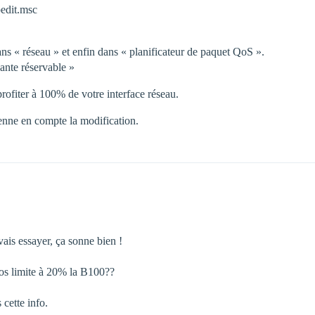
pedit.msc
ns « réseau » et enfin dans « planificateur de paquet QoS ».
sante réservable »
profiter à 100% de votre interface réseau.
enne en compte la modification.
vais essayer, ça sonne bien !
Qos limite à 20% la B100??
 cette info.