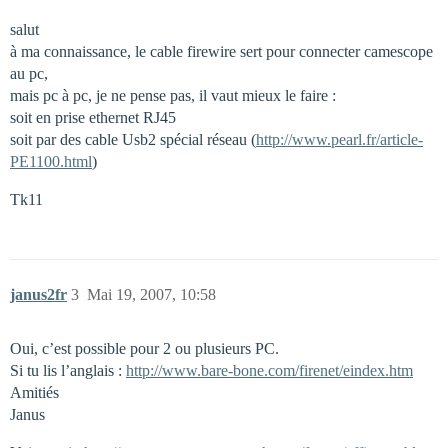
salut
à ma connaissance, le cable firewire sert pour connecter camescope
au pc,
mais pc à pc, je ne pense pas, il vaut mieux le faire :
soit en prise ethernet RJ45
soit par des cable Usb2 spécial réseau (
http://www.pearl.fr/article-
PE1100.html
)
Tk11
janus2fr
3
Mai 19, 2007, 10:58
Oui, c’est possible pour 2 ou plusieurs PC.
Si tu lis l’anglais :
http://www.bare-bone.com/firenet/eindex.htm
Amitiés
Janus