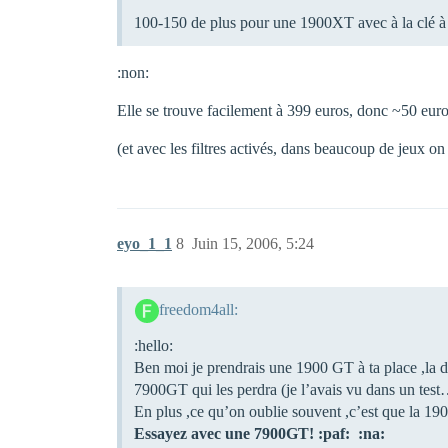
100-150 de plus pour une 1900XT avec à la clé à p
:non:
Elle se trouve facilement à 399 euros, donc ~50 eur
(et avec les filtres activés, dans beaucoup de jeux o
eyo_1_1
8
Juin 15, 2006, 5:24
freedom4all:
:hello:
Ben moi je prendrais une 1900 GT à ta place ,la di
7900GT qui les perdra (je l’avais vu dans un tes
En plus ,ce qu’on oublie souvent ,c’est que la 19
Essayez avec une 7900GT! :paf: :na: