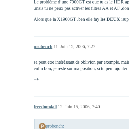
Le problème d’une 7900GT est que tu as le HDR appo
,mais tu ne peux pas activer les filtres AA et AF ,don
Alors que la X1900GT ,ben elle fay
les DEUX
:sup
probench
11
Juin 15, 2006, 7:27
sa peut etre intéréssant ds oblivion par exemple. mais
enfin bon, je reste sur ma position, si tu peu rajout
++
freedom4all
12
Juin 15, 2006, 7:40
probench: