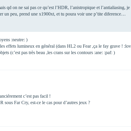
ais qd on ne sai pas ce qu’est l’HDR, l’anistropique et l’antialiasing, je
uter un peu, prend une x1900xt, et tu poura voir une p’tite diference…
oyens :neutre: )
 les effets lumineux en général (dans HL2 ou Fear ,ça le fay grave ! :lov
bjets (c’est pas très beau ,les crans sur les contours :ane: :paf: )
anciérement c’est pas facil !
R sous Far Cry, est-ce le cas pour d’autres jeux ?