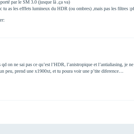
rté par le SM 3.0 (jusque là ,ça va)
c tu as les efffets lumineux du HDR (ou ombres) ,mais pas les filtres :pf
er:
 qd on ne sai pas ce qu’est l’HDR, l’anistropique et l’antialiasing, je ne
er un peu, prend une x1900xt, et tu poura voir une p’tite diference…