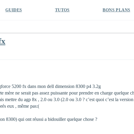
GUIDES
TUTOS
BONS PLANS
fx
 gforce 5200 fx dans mon dell dimension 8300 p4 3.2g
rte mère ne serait pas assez puissante pour prendre en charge quelque ch
ais mettre du agp 8x , 2.0 ou 3.0 (2.0 ou 3.0 ? c’est quoi c’est la version
prés eux , même pas:(
on 8300) qui ont réussi a bidouiller quelque chose ?