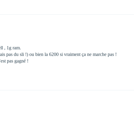
ll , 1g ram.
ais pas du sli !) ou bien la 6200 si vraiment ça ne marche pas !
’est pas gagné !