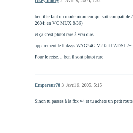
Okey-dokey
2
Avril 8, 2005, 7:32
ben il te faut un modem/routeur qui soit compatibl
2684; en VC MUX 8/36)
et ça c’est plutot rare à vrai dire.
apparement le linksys WAG54G V2 fait l’ADSL2+ (et 
Pour le retse… ben il sont plutot rare
Empereur78
3
Avril 9, 2005, 5:15
Sinon tu passes à la fbx v4 et tu achete un petit route