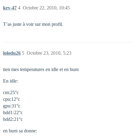
kev-47
4
Octobre 22, 2010, 10:45
T’as juste à voir sur mon profil.
lolodu26
5
Octobre 23, 2010, 5:23
tien mes temperatures en idle et en burn
En idle:
cm:25°c
cpu:12°c
gpu:31°c
hdd1:22°c
hdd2:21°c
en burn sa donne: