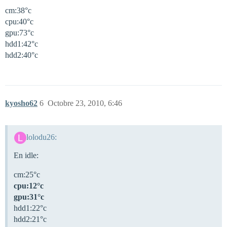
cm:38°c
cpu:40°c
gpu:73°c
hdd1:42°c
hdd2:40°c
kyosho62
6
Octobre 23, 2010, 6:46
lolodu26:
En idle:
cm:25°c
cpu:12°c
gpu:31°c
hdd1:22°c
hdd2:21°c