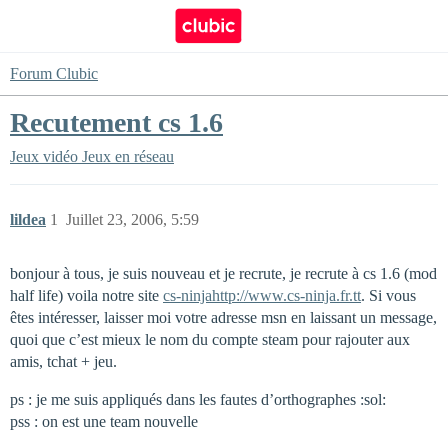
Forum Clubic
Recutement cs 1.6
Jeux vidéo
Jeux en réseau
lildea
1
Juillet 23, 2006, 5:59
bonjour à tous, je suis nouveau et je recrute, je recrute à cs 1.6 (mod
half life) voila notre site
cs-ninja
http://www.cs-ninja.fr.tt
. Si vous
êtes intéresser, laisser moi votre adresse msn en laissant un message,
quoi que c’est mieux le nom du compte steam pour rajouter aux
amis, tchat + jeu.
ps : je me suis appliqués dans les fautes d’orthographes :sol:
pss : on est une team nouvelle