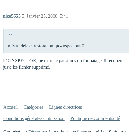
nico5555
5
Janvier 25, 2008, 5:41
"":
ntfs undelete, restoration, pc-inspector4.0…
PC INSPECTOR, ne marche pas apres un formatage, il récupere
juste les fichier supprimé.
Accueil
Catégories
Lignes directrices
Conditions générales d'utilisation
Politique de confidentialité
Optimisé par
Discourse
, le rendu est meilleur quand JavaScript est