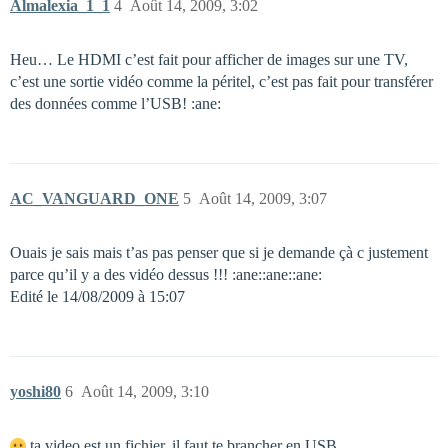
Almalexia_1_1
4
Août 14, 2009, 3:02
Heu… Le HDMI c’est fait pour afficher de images sur une TV,
c’est une sortie vidéo comme la péritel, c’est pas fait pour transférer
des données comme l’USB! :ane:
AC_VANGUARD_ONE
5
Août 14, 2009, 3:07
Ouais je sais mais t’as pas penser que si je demande çà c justement
parce qu’il y a des vidéo dessus !!! :ane::ane::ane:
Edité le 14/08/2009 à 15:07
yoshi80
6
Août 14, 2009, 3:10
ta video est un fichier, il faut te brancher en USB…