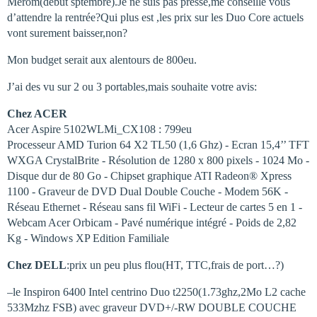
Merom(debut sptembre).Je ne suis pas presse,me conseille vous
d’attendre la rentrée?Qui plus est ,les prix sur les Duo Core actuels
vont surement baisser,non?
Mon budget serait aux alentours de 800eu.
J’ai des vu sur 2 ou 3 portables,mais souhaite votre avis:
Chez ACER
Acer Aspire 5102WLMi_CX108 : 799eu
Processeur AMD Turion 64 X2 TL50 (1,6 Ghz) - Ecran 15,4’’ TFT
WXGA CrystalBrite - Résolution de 1280 x 800 pixels - 1024 Mo -
Disque dur de 80 Go - Chipset graphique ATI Radeon® Xpress
1100 - Graveur de DVD Dual Double Couche - Modem 56K -
Réseau Ethernet - Réseau sans fil WiFi - Lecteur de cartes 5 en 1 -
Webcam Acer Orbicam - Pavé numérique intégré - Poids de 2,82
Kg - Windows XP Edition Familiale
Chez DELL
:prix un peu plus flou(HT, TTC,frais de port…?)
–le Inspiron 6400 Intel centrino Duo t2250(1.73ghz,2Mo L2 cache
533Mzhz FSB) avec graveur DVD+/-RW DOUBLE COUCHE