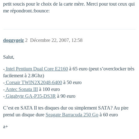
petit soucis pour le choix de la carte mère. Merci pour tout ceux qui
me répondront.:bounce:
doggygeiz
2
Décembre 22, 2007, 12:58
Salut,
-
Intel Pentium Dual Core E2160
à 65 euro (peut s’overclocker très
facilement à 2.8Ghz)
-
Corsair TWIN2X2048-6400
à 50 euro
-
Antec Sonata III
à 100 euro
-
Gigabyte GA-P35-DS3R
à 90 euro
C’est en SATA II tes disques dur ou simplement SATA? Au pire
prend un disque dure
Seagate Barracuda 250 Go
à 60 euro
a+