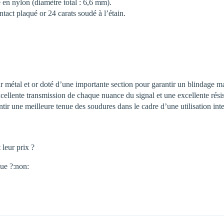
 en nylon (diamètre total : 6,6 mm).
act plaqué or 24 carats soudé à l’étain.
étal et or doté d’une importante section pour garantir un blindage maxi
ellente transmission de chaque nuance du signal et une excellente ré
ntir une meilleure tenue des soudures dans le cadre d’une utilisation in
 leur prix ?
que ?:non: