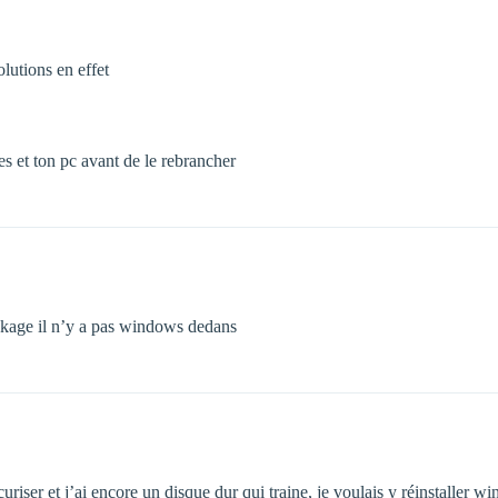
olutions en effet
es et ton pc avant de le rebrancher
tockage il n’y a pas windows dedans
riser et j’ai encore un disque dur qui traine, je voulais y réinstaller wi