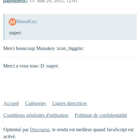
papounet87
13
Juin 20, 2012, 12:01
ManuKey:
:super:
Merci beaucoup Manukey :icon_biggrin:
Merci a vous tous :D :super:
Accueil
Catégories
Lignes directrices
Conditions générales d'utilisation
Politique de confidentialité
Optimisé par
Discourse
, le rendu est meilleur quand JavaScript est
activé.