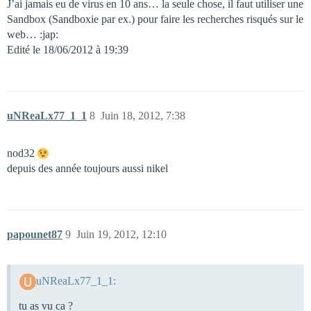
J’ai jamais eu de virus en 10 ans… la seule chose, il faut utiliser une
Sandbox (Sandboxie par ex.) pour faire les recherches risqués sur le
web… :jap:
Edité le 18/06/2012 à 19:39
uNReaLx77_1_1
8
Juin 18, 2012, 7:38
nod32
depuis des année toujours aussi nikel
papounet87
9
Juin 19, 2012, 12:10
uNReaLx77_1_1:
tu as vu ca ?