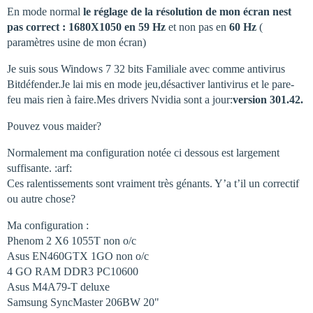
En mode normal
le réglage de la résolution de mon écran nest
pas correct : 1680X1050 en 59 Hz
et non pas en
60 Hz
(
paramètres usine de mon écran)
Je suis sous Windows 7 32 bits Familiale avec comme antivirus
Bitdéfender.Je lai mis en mode jeu,désactiver lantivirus et le pare-
feu mais rien à faire.Mes drivers Nvidia sont a jour:
version 301.42.
Pouvez vous maider?
Normalement ma configuration notée ci dessous est largement
suffisante. :arf:
Ces ralentissements sont vraiment très génants. Y’a t’il un correctif
ou autre chose?
Ma configuration :
Phenom 2 X6 1055T non o/c
Asus EN460GTX 1GO non o/c
4 GO RAM DDR3 PC10600
Asus M4A79-T deluxe
Samsung SyncMaster 206BW 20"