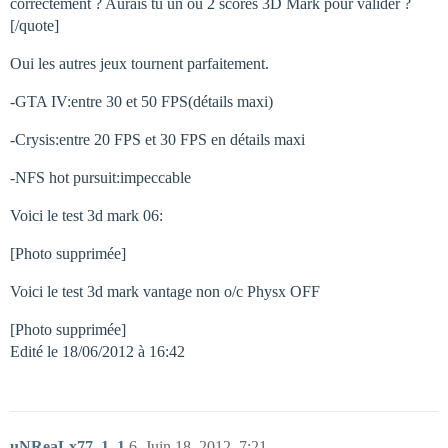
correctement ? Aurais tu un ou 2 scores 3D Mark pour valider ?
[/quote]
Oui les autres jeux tournent parfaitement.
-GTA IV:entre 30 et 50 FPS(détails maxi)
-Crysis:entre 20 FPS et 30 FPS en détails maxi
-NFS hot pursuit:impeccable
Voici le test 3d mark 06:
[Photo supprimée]
Voici le test 3d mark vantage non o/c Physx OFF
[Photo supprimée]
Edité le 18/06/2012 à 16:42
uNReaLx77_1_1
6
Juin 18, 2012, 7:21