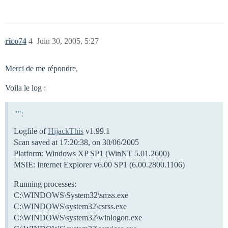
rico74
4
Juin 30, 2005, 5:27
Merci de me répondre,
Voila le log :
"":
Logfile of
HijackThis
v1.99.1
Scan saved at 17:20:38, on 30/06/2005
Platform: Windows XP SP1 (WinNT 5.01.2600)
MSIE: Internet Explorer v6.00 SP1 (6.00.2800.1106)
Running processes:
C:\WINDOWS\System32\smss.exe
C:\WINDOWS\system32\csrss.exe
C:\WINDOWS\system32\winlogon.exe