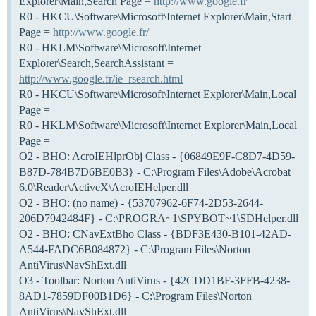
Explorer\Main,Search Page =
http://www.google.fr
R0 - HKCU\Software\Microsoft\Internet Explorer\Main,Start
Page =
http://www.google.fr/
R0 - HKLM\Software\Microsoft\Internet
Explorer\Search,SearchAssistant =
http://www.google.fr/ie_rsearch.html
R0 - HKCU\Software\Microsoft\Internet Explorer\Main,Local
Page =
R0 - HKLM\Software\Microsoft\Internet Explorer\Main,Local
Page =
O2 - BHO: AcroIEHlprObj Class - {06849E9F-C8D7-4D59-
B87D-784B7D6BE0B3} - C:\Program Files\Adobe\Acrobat
6.0\Reader\ActiveX\AcroIEHelper.dll
O2 - BHO: (no name) - {53707962-6F74-2D53-2644-
206D7942484F} - C:\PROGRA~1\SPYBOT~1\SDHelper.dll
O2 - BHO: CNavExtBho Class - {BDF3E430-B101-42AD-
A544-FADC6B084872} - C:\Program Files\Norton
AntiVirus\NavShExt.dll
O3 - Toolbar: Norton AntiVirus - {42CDD1BF-3FFB-4238-
8AD1-7859DF00B1D6} - C:\Program Files\Norton
AntiVirus\NavShExt.dll