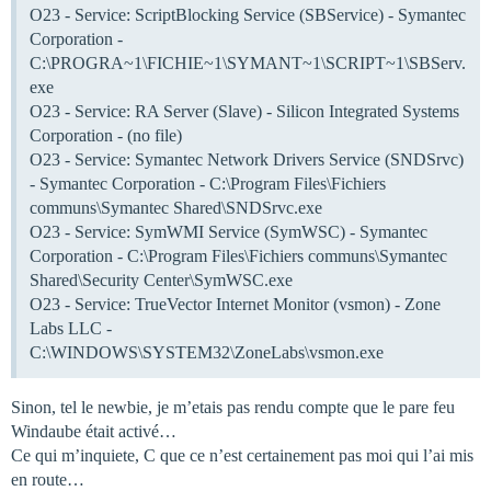
O23 - Service: ScriptBlocking Service (SBService) - Symantec
Corporation -
C:\PROGRA~1\FICHIE~1\SYMANT~1\SCRIPT~1\SBServ.
exe
O23 - Service: RA Server (Slave) - Silicon Integrated Systems
Corporation - (no file)
O23 - Service: Symantec Network Drivers Service (SNDSrvc)
- Symantec Corporation - C:\Program Files\Fichiers
communs\Symantec Shared\SNDSrvc.exe
O23 - Service: SymWMI Service (SymWSC) - Symantec
Corporation - C:\Program Files\Fichiers communs\Symantec
Shared\Security Center\SymWSC.exe
O23 - Service: TrueVector Internet Monitor (vsmon) - Zone
Labs LLC -
C:\WINDOWS\SYSTEM32\ZoneLabs\vsmon.exe
Sinon, tel le newbie, je m’etais pas rendu compte que le pare feu
Windaube était activé…
Ce qui m’inquiete, C que ce n’est certainement pas moi qui l’ai mis
en route…