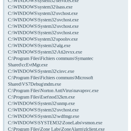
C:\WINDOWS\system32\services.exe
C:\WINDOWS\system32\lsass.exe
C:\WINDOWS\system32\svchost.exe
C:\WINDOWS\System32\svchost.exe
C:\WINDOWS\System32\svchost.exe
C:\WINDOWS\System32\svchost.exe
C:\WINDOWS\system32\spoolsv.exe
C:\WINDOWS\System32\alg.exe
C:\WINDOWS\System32\Ati2evxx.exe
C:\Program Files\Fichiers communs\Symantec
Shared\ccEvtMgr.exe
C:\WINDOWS\System32\cisvc.exe
C:\Program Files\Fichiers communs\Microsoft
Shared\VS7Debug\mdm.exe
C:\Program Files\Norton AntiVirus\navapsvc.exe
C:\Program Files\Eset\nod32krn.exe
C:\WINDOWS\System32\snmp.exe
C:\WINDOWS\System32\svchost.exe
C:\WINDOWS\System32\wdfmgr.exe
C:\WINDOWS\SYSTEM32\ZoneLabs\vsmon.exe
C:\Program Files\Zone Labs\ZoneAlarm\zlclient.exe