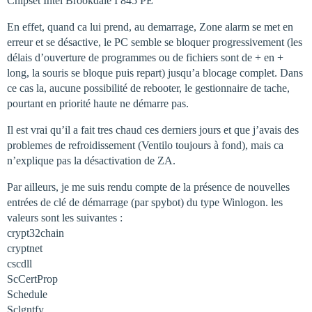
Chipset Intel Brookdale I 845 PE
En effet, quand ca lui prend, au demarrage, Zone alarm se met en
erreur et se désactive, le PC semble se bloquer progressivement (les
délais d’ouverture de programmes ou de fichiers sont de + en +
long, la souris se bloque puis repart) jusqu’a blocage complet. Dans
ce cas la, aucune possibilité de rebooter, le gestionnaire de tache,
pourtant en priorité haute ne démarre pas.
Il est vrai qu’il a fait tres chaud ces derniers jours et que j’avais des
problemes de refroidissement (Ventilo toujours à fond), mais ca
n’explique pas la désactivation de ZA.
Par ailleurs, je me suis rendu compte de la présence de nouvelles
entrées de clé de démarrage (par spybot) du type Winlogon. les
valeurs sont les suivantes :
crypt32chain
cryptnet
cscdll
ScCertProp
Schedule
Sclgntfy