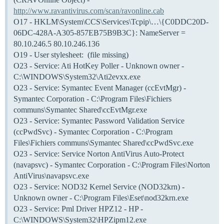
http://www.ravantivirus.com/scan/ravonline.cab
O17 - HKLM\System\CCS\Services\Tcpip\…\{C0DDC20D-
06DC-428A-A305-857EB75B9B3C}: NameServer =
80.10.246.5 80.10.246.136
O19 - User stylesheet: (file missing)
O23 - Service: Ati HotKey Poller - Unknown owner -
C:\WINDOWS\System32\Ati2evxx.exe
O23 - Service: Symantec Event Manager (ccEvtMgr) -
Symantec Corporation - C:\Program Files\Fichiers
communs\Symantec Shared\ccEvtMgr.exe
O23 - Service: Symantec Password Validation Service
(ccPwdSvc) - Symantec Corporation - C:\Program
Files\Fichiers communs\Symantec Shared\ccPwdSvc.exe
O23 - Service: Service Norton AntiVirus Auto-Protect
(navapsvc) - Symantec Corporation - C:\Program Files\Norton
AntiVirus\navapsvc.exe
O23 - Service: NOD32 Kernel Service (NOD32krn) -
Unknown owner - C:\Program Files\Eset\nod32krn.exe
O23 - Service: Pml Driver HPZ12 - HP -
C:\WINDOWS\System32\HPZipm12.exe