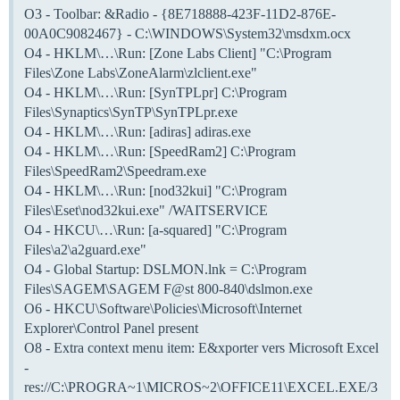
O3 - Toolbar: &Radio - {8E718888-423F-11D2-876E-
00A0C9082467} - C:\WINDOWS\System32\msdxm.ocx
O4 - HKLM\…\Run: [Zone Labs Client] "C:\Program
Files\Zone Labs\ZoneAlarm\zlclient.exe"
O4 - HKLM\…\Run: [SynTPLpr] C:\Program
Files\Synaptics\SynTP\SynTPLpr.exe
O4 - HKLM\…\Run: [adiras] adiras.exe
O4 - HKLM\…\Run: [SpeedRam2] C:\Program
Files\SpeedRam2\Speedram.exe
O4 - HKLM\…\Run: [nod32kui] "C:\Program
Files\Eset\nod32kui.exe" /WAITSERVICE
O4 - HKCU\…\Run: [a-squared] "C:\Program
Files\a2\a2guard.exe"
O4 - Global Startup: DSLMON.lnk = C:\Program
Files\SAGEM\SAGEM F@st 800-840\dslmon.exe
O6 - HKCU\Software\Policies\Microsoft\Internet
Explorer\Control Panel present
O8 - Extra context menu item: E&xporter vers Microsoft Excel
-
res://C:\PROGRA~1\MICROS~2\OFFICE11\EXCEL.EXE/3