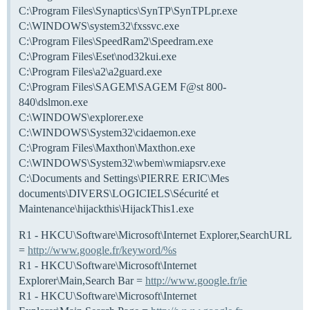
C:\Program Files\Synaptics\SynTP\SynTPLpr.exe
C:\WINDOWS\system32\fxssvc.exe
C:\Program Files\SpeedRam2\Speedram.exe
C:\Program Files\Eset\nod32kui.exe
C:\Program Files\a2\a2guard.exe
C:\Program Files\SAGEM\SAGEM F@st 800-
840\dslmon.exe
C:\WINDOWS\explorer.exe
C:\WINDOWS\System32\cidaemon.exe
C:\Program Files\Maxthon\Maxthon.exe
C:\WINDOWS\System32\wbem\wmiapsrv.exe
C:\Documents and Settings\PIERRE ERIC\Mes
documents\DIVERS\LOGICIELS\Sécurité et
Maintenance\hijackthis\HijackThis1.exe
R1 - HKCU\Software\Microsoft\Internet Explorer,SearchURL
=
http://www.google.fr/keyword/%s
R1 - HKCU\Software\Microsoft\Internet
Explorer\Main,Search Bar =
http://www.google.fr/ie
R1 - HKCU\Software\Microsoft\Internet