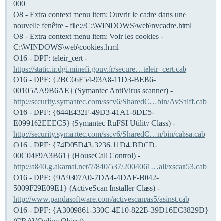
000
O8 - Extra context menu item: Ouvrir le cadre dans une
nouvelle fenêtre - file://C:\WINDOWS\web\nvcadre.html
O8 - Extra context menu item: Voir les cookies -
C:\WINDOWS\web\cookies.html
O16 - DPF: teleir_cert -
https://static.ir.dgi.minefi.gouv.fr/secure…teleir_cert.cab
O16 - DPF: {2BC66F54-93A8-11D3-BEB6-
00105AA9B6AE} (Symantec AntiVirus scanner) -
http://security.symantec.com/sscv6/SharedC…bin/AvSniff.cab
O16 - DPF: {644E432F-49D3-41A1-8DD5-
E099162EEEC5} (Symantec RuFSI Utility Class) -
http://security.symantec.com/sscv6/SharedC…n/bin/cabsa.cab
O16 - DPF: {74D05D43-3236-11D4-BDCD-
00C04F9A3B61} (HouseCall Control) -
http://a840.g.akamai.net/7/840/537/2004061…all/xscan53.cab
O16 - DPF: {9A9307A0-7DA4-4DAF-B042-
5009F29E09E1} (ActiveScan Installer Class) -
http://www.pandasoftware.com/activescan/as5/asinst.cab
O16 - DPF: {A3009861-330C-4E10-822B-39D16EC8829D}
(CRAVOnline Object) -