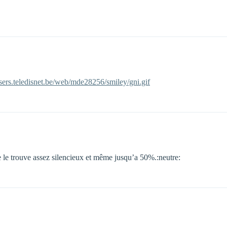
users.teledisnet.be/web/mde28256/smiley/gni.gif
e le trouve assez silencieux et même jusqu’a 50%.:neutre: