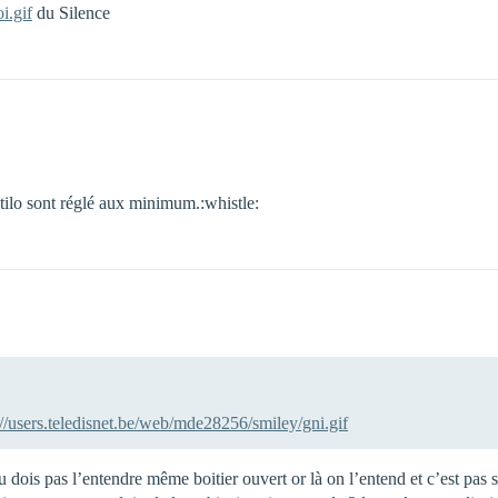
i.gif
du Silence
tilo sont réglé aux minimum.:whistle:
://users.teledisnet.be/web/mde28256/smiley/gni.gif
tu dois pas l’entendre même boitier ouvert or là on l’entend et c’est pas 