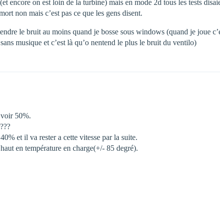
t encore on est loin de la turbine) mais en mode 2d tous les tests disaie
 mort non mais c’est pas ce que les gens disent.
 entendre le bruit au moins quand je bosse sous windows (quand je joue c’e
 sans musique et c’est là qu’o nentend le plus le bruit du ventilo)
 voir 50%.
r???
0% et il va rester a cette vitesse par la suite.
 haut en température en charge(+/- 85 degré).