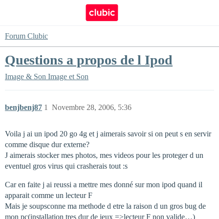
Forum Clubic
Questions a propos de l Ipod
Image & Son
Image et Son
benjbenj87
1
Novembre 28, 2006, 5:36
Voila j ai un ipod 20 go 4g et j aimerais savoir si on peut s en servir
comme disque dur externe?
J aimerais stocker mes photos, mes videos pour les proteger d un
eventuel gros virus qui crasherais tout :s
Car en faite j ai reussi a mettre mes donné sur mon ipod quand il
apparait comme un lecteur F
Mais je soupsconne ma methode d etre la raison d un gros bug de
mon pc(installation tres dur de jeux =>lecteur F non valide…)