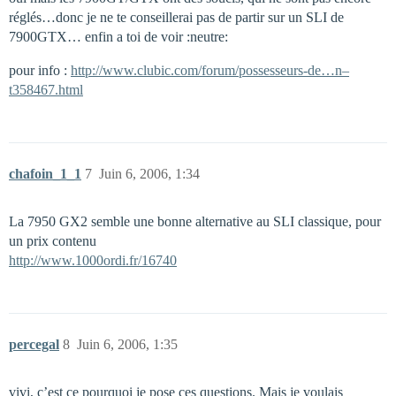
réglés…donc je ne te conseillerai pas de partir sur un SLI de
7900GTX… enfin a toi de voir :neutre:
pour info :
http://www.clubic.com/forum/possesseurs-de…n–
t358467.html
chafoin_1_1
7
Juin 6, 2006, 1:34
La 7950 GX2 semble une bonne alternative au SLI classique, pour
un prix contenu
http://www.1000ordi.fr/16740
percegal
8
Juin 6, 2006, 1:35
vivi, c’est ce pourquoi je pose ces questions. Mais je voulais