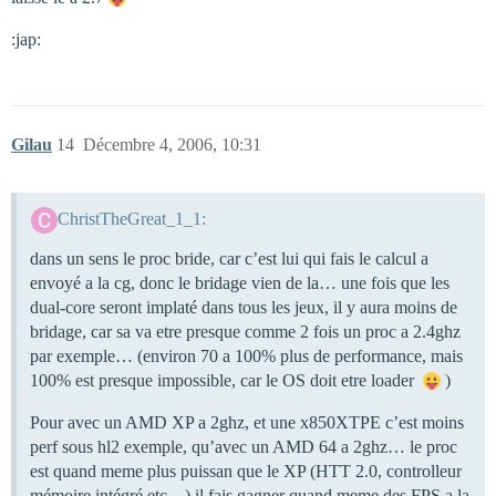
:jap:
Gilau
14
Décembre 4, 2006, 10:31
ChristTheGreat_1_1:
dans un sens le proc bride, car c’est lui qui fais le calcul a
envoyé a la cg, donc le bridage vien de la… une fois que les
dual-core seront implaté dans tous les jeux, il y aura moins de
bridage, car sa va etre presque comme 2 fois un proc a 2.4ghz
par exemple… (environ 70 a 100% plus de performance, mais
100% est presque impossible, car le OS doit etre loader
)
Pour avec un AMD XP a 2ghz, et une x850XTPE c’est moins
perf sous hl2 exemple, qu’avec un AMD 64 a 2ghz… le proc
est quand meme plus puissan que le XP (HTT 2.0, controlleur
mémoire intégré etc…) il fais gagner quand meme des FPS a la