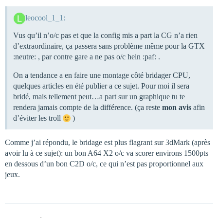
leocool_1_1:
Vus qu’il n’o/c pas et que la config mis a part la CG n’a rien
d’extraordinaire, ça passera sans problème même pour la GTX
:neutre: , par contre gare a ne pas o/c hein :paf: .
On a tendance a en faire une montage côté bridager CPU,
quelques articles en été publier a ce sujet. Pour moi il sera
bridé, mais tellement peut…a part sur un graphique tu te
rendera jamais compte de la différence. (ça reste
mon avis
afin
d’éviter les troll
)
Comme j’ai répondu, le bridage est plus flagrant sur 3dMark (après
avoir lu à ce sujet): un bon A64 X2 o/c va scorer environs 1500pts
en dessous d’un bon C2D o/c, ce qui n’est pas proportionnel aux
jeux.