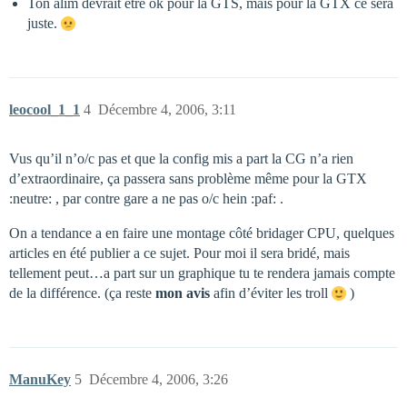
Ton alim devrait être ok pour la GTS, mais pour la GTX ce sera
juste.
leocool_1_1
4
Décembre 4, 2006, 3:11
Vus qu’il n’o/c pas et que la config mis a part la CG n’a rien
d’extraordinaire, ça passera sans problème même pour la GTX
:neutre: , par contre gare a ne pas o/c hein :paf: .
On a tendance a en faire une montage côté bridager CPU, quelques
articles en été publier a ce sujet. Pour moi il sera bridé, mais
tellement peut…a part sur un graphique tu te rendera jamais compte
de la différence. (ça reste
mon avis
afin d’éviter les troll
)
ManuKey
5
Décembre 4, 2006, 3:26