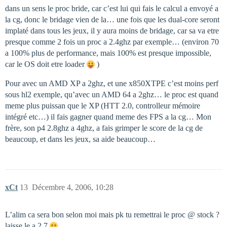
dans un sens le proc bride, car c’est lui qui fais le calcul a envoyé a
la cg, donc le bridage vien de la… une fois que les dual-core seront
implaté dans tous les jeux, il y aura moins de bridage, car sa va etre
presque comme 2 fois un proc a 2.4ghz par exemple… (environ 70
a 100% plus de performance, mais 100% est presque impossible,
car le OS doit etre loader
)
Pour avec un AMD XP a 2ghz, et une x850XTPE c’est moins perf
sous hl2 exemple, qu’avec un AMD 64 a 2ghz… le proc est quand
meme plus puissan que le XP (HTT 2.0, controlleur mémoire
intégré etc…) il fais gagner quand meme des FPS a la cg… Mon
frère, son p4 2.8ghz a 4ghz, a fais grimper le score de la cg de
beaucoup, et dans les jeux, sa aide beaucoup…
xCt
13
Décembre 4, 2006, 10:28
L’alim ca sera bon selon moi mais pk tu remettrai le proc @ stock ?
laisse le a 2.7