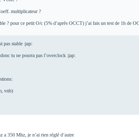
oeff. multiplicateur ?
table ? pour ce petit O/c (5% d’après OCCT) j’ai fais un test de 1h de OC
st pas stable :jap:
donc tu ne pourra pas l’overclock :jap:
stions:
m, vnb)
z a 350 Mhz, je n’ai rien réglé d’autre