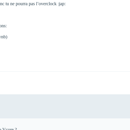
nc tu ne pourra pas l’overclock :jap:
ons:
vnb)
e Vcore ?