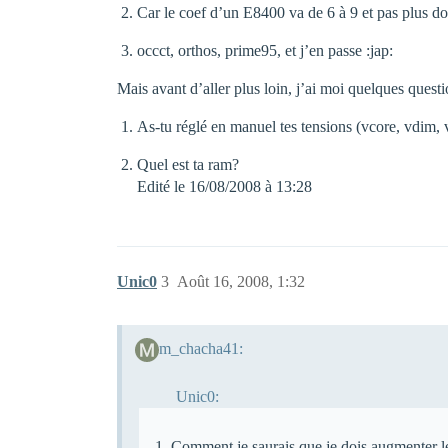
Car le coef d’un E8400 va de 6 à 9 et pas plus do
occct, orthos, prime95, et j’en passe :jap:
Mais avant d’aller plus loin, j’ai moi quelques questi
As-tu réglé en manuel tes tensions (vcore, vdim, 
Quel est ta ram?
Edité le 16/08/2008 à 13:28
Unic0
3
Août 16, 2008, 1:32
m_chacha41:
Unic0:
Comment je saurais que je dois augmenter l