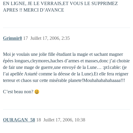
EN LIGNE, JE LE VERRAIS,ET VOUS LE SUPPRIMEZ
APRES !! MERCI D’AVANCE
Grimnir8
17
Juillet 17, 2006, 2:35
Moi je voulais une jolie fille étudiant la magie et sachant magner
épées longues,cleymores,haches d’armes et masses,donc j’ai choisie
de fair une mage de guerre,une envoyé de la Lune… :pt1cable: (je
l’ai apellée Astarté comme la déesse de la Lune).Et elle fera reigner
terreur et chaos sur cette misérable planete!Mouhahahahahaaaa!!!
C’est beau non?
OURAGAN_58
18
Juillet 17, 2006, 10:38