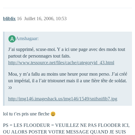
bliblix
16
Juillet 16, 2006, 10:53
Amshagaar:
J’ai supprimé, scuse-moi. Y a ici une page avec des mods tout
partout de personnages tout faits.
http://www.tessource.net/files/cache/categoryid_43.html
Moa, y m’a fallu au moins une heure pour mon perso. J’ai créé
un impérial, il a l’air tristounet mais il a une fière tête de soldat.
:o
http://img146.imageshack.us/img146/1549/snifsnifib7.jpg
lol tu t’es pris une fleche
PS = LES FLOODEUR = VEUILLEZ NE PAS FLOODER ICI,
OU ALORS POSTER VOTRE MESSAGE QUAND JE SUIS