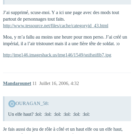
J’ai supprimé, scuse-moi. Y a ici une page avec des mods tout
partout de personnages tout faits.
http://www.tessource.net/files/cache/categoryid_43.html
Moa, y m’a fallu au moins une heure pour mon perso. J’ai créé un
impérial, il a l’air tristounet mais il a une fière tête de soldat. :o
http://img146.imageshack.us/img146/1549/snifsnifib7.jpg
Mandarounet
11
Juillet 16, 2006, 4:32
OURAGAN_58:
Un elfe haut? :lol: :lol: :lol: :lol: :lol: :lol:
Je fais aussi du jeu de rôle à côté et un haut elfe ou un elfe haut,