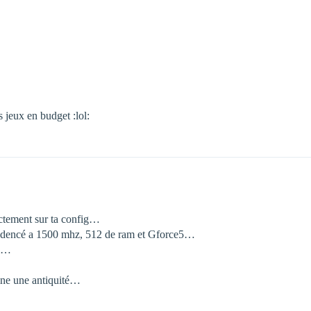
s jeux en budget :lol:
ectement sur ta config…
cadencé a 1500 mhz, 512 de ram et Gforce5…
il…
aine une antiquité…