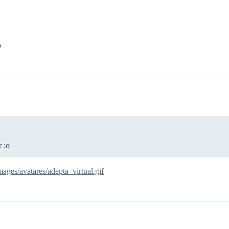
o
 :o
ages/avatares/adepta_virtual.gif