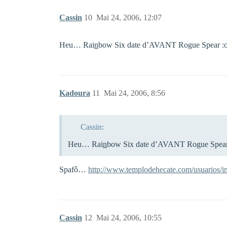
Cassin
10
Mai 24, 2006, 12:07
Heu… Rai
n
bow Six date d’AVANT Rogue Spear :
Kadoura
11
Mai 24, 2006, 8:56
Cassin:
Heu… Rai
n
bow Six date d’AVANT Rogue Spear
Spafô…
http://www.templodehecate.com/usuarios/im
Cassin
12
Mai 24, 2006, 10:55