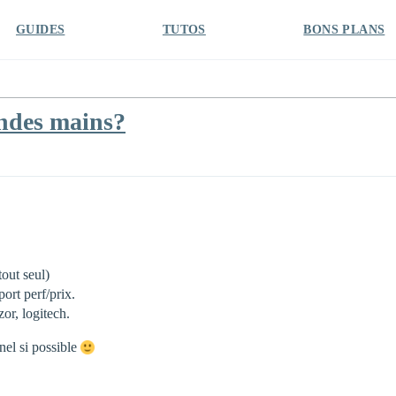
GUIDES
TUTOS
BONS PLANS
andes mains?
out seul)
ort perf/prix.
zor, logitech.
nel si possible