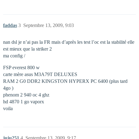
faddas
3
Septembre 13, 2009, 9:03
nan dsl je n’ai pas la FR mais d’après les test l’oc est la stabilité elle
est mieux que la striker 2
ma config /
FSP everest 800 w
carte mère asus M3A79T DELUXES
RAM 2 G0 DDR2 KINGSTON HYPERX PC 6400 (plus tard
4go )
phenom 2 940 oc 4 ghz
hd 4870 1 go vaporx
voila
juju251
4
Septembre 13, 2009, 9:17