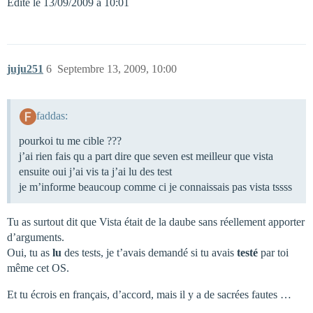
Edité le 13/09/2009 à 10:01
juju251
6
Septembre 13, 2009, 10:00
faddas:
pourkoi tu me cible ???
j’ai rien fais qu a part dire que seven est meilleur que vista
ensuite oui j’ai vis ta j’ai lu des test
je m’informe beaucoup comme ci je connaissais pas vista tssss
Tu as surtout dit que Vista était de la daube sans réellement apporter
d’arguments.
Oui, tu as
lu
des tests, je t’avais demandé si tu avais
testé
par toi
même cet OS.
Et tu écrois en français, d’accord, mais il y a de sacrées fautes …