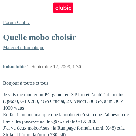
Forum Clubic
Quelle mobo choisir
Matériel informatique
kokoclubic
1
Septembre 12, 2009, 1:30
Bonjour à toutes et tous,
Je vais me monter un PC gamer en XP Pro et j’ai déjà du matos
(Q9650, GTX280, 4Go Crucial, 2X Veloci 300 Go, alim OCZ
1000 watts .
En fait in ne me manque que la mobo et c’est là que j’ai besoin de
l’avis des possesseurs de Q9xxx et de GTX 280.
J’ai vu deux mobo Asus : la Rampage formula (north X48) et la
Striker II formula (north 780i sli)