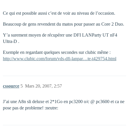
Ce qui est possible aussi c’est de voir au niveau de l’occasion.
Beaucoup de gens revendent du matos pour passer au Core 2 Duo.
Y’a surement moyen de récupérer une DFI LANParty UT nF4
Ultra-D .
Exemple en regardant quelques secondes sur clubic même :
http://www.clubic.com/forum/vds-dfi-lanpar…te-t429754.html
cssource
5
Mars 20, 2007, 2:57
J’ai une A8n sli deluxe et 2*1Go en pc3200 o/c @ pc3600 et ca ne
pose pas de probleme! :neutre: