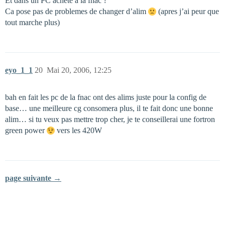
Et dans un PC achete a la fnac ?
Ca pose pas de problemes de changer d’alim
(apres j’ai peur que
tout marche plus)
eyo_1_1
20
Mai 20, 2006, 12:25
bah en fait les pc de la fnac ont des alims juste pour la config de
base… une meilleure cg consomera plus, il te fait donc une bonne
alim… si tu veux pas mettre trop cher, je te conseillerai une fortron
green power
vers les 420W
page suivante →