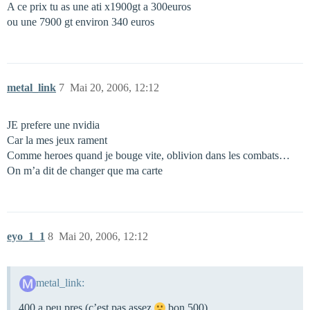
A ce prix tu as une ati x1900gt a 300euros
ou une 7900 gt environ 340 euros
metal_link
7
Mai 20, 2006, 12:12
JE prefere une nvidia
Car la mes jeux rament
Comme heroes quand je bouge vite, oblivion dans les combats…
On m’a dit de changer que ma carte
eyo_1_1
8
Mai 20, 2006, 12:12
metal_link:
400 a peu pres (c’est pas assez
bon 500)