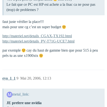
Le fait que ce PC est HP est achete a la fnac ca ne pose pas
(trop) de problemes ?
faut juste vérifier la place!!!
mais pour une cg c’est un super budget
http://materiel.net/details_CGAX-TX192.html
http://materiel.net/details_PV-T71G-UCE7.html
par exemple
cay du haut de gamme bien que pour 515 à peu
près tu as une x1900xtx
eyo_1_1
9
Mai 20, 2006, 12:13
metal_link:
JE prefere une nvidia