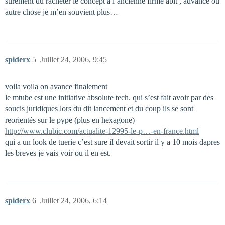
surement du racheter le concept a l’ancienne firme abit , advance ou
autre chose je m’en souvient plus…
spiderx
5
Juillet 24, 2006, 9:45
voila voila on avance finalement
le mtube est une initiative absolute tech. qui s’est fait avoir par des
soucis juridiques lors du dit lancement et du coup ils se sont
reorientés sur le pype (plus en hexagone)
http://www.clubic.com/actualite-12995-le-p…-en-france.html
qui a un look de tuerie c’est sure il devait sortir il y a 10 mois dapres
les breves je vais voir ou il en est.
spiderx
6
Juillet 24, 2006, 6:14