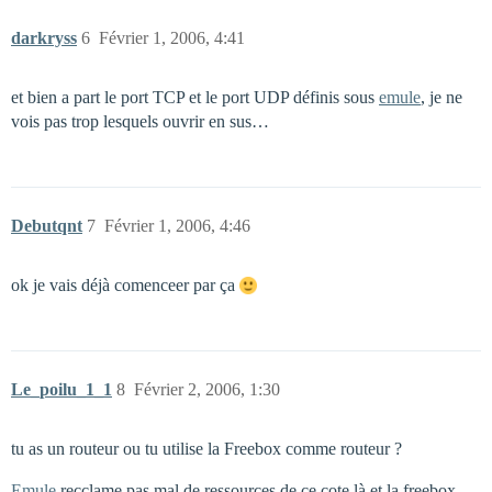
darkryss
6
Février 1, 2006, 4:41
et bien a part le port TCP et le port UDP définis sous
emule
, je ne
vois pas trop lesquels ouvrir en sus…
Debutqnt
7
Février 1, 2006, 4:46
ok je vais déjà comenceer par ça
Le_poilu_1_1
8
Février 2, 2006, 1:30
tu as un routeur ou tu utilise la Freebox comme routeur ?
Emule
recclame pas mal de ressources de ce cote là et la freebox