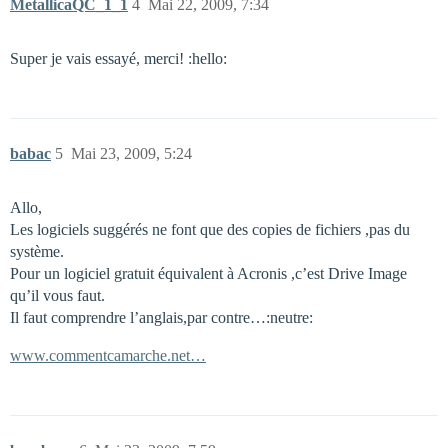
MetallicaQC_1_1
4
Mai 22, 2009, 7:34
Super je vais essayé, merci! :hello:
babac
5
Mai 23, 2009, 5:24
Allo,
Les logiciels suggérés ne font que des copies de fichiers ,pas du
système.
Pour un logiciel gratuit équivalent à Acronis ,c’est Drive Image
qu’il vous faut.
Il faut comprendre l’anglais,par contre…:neutre:
www.commentcamarche.net…