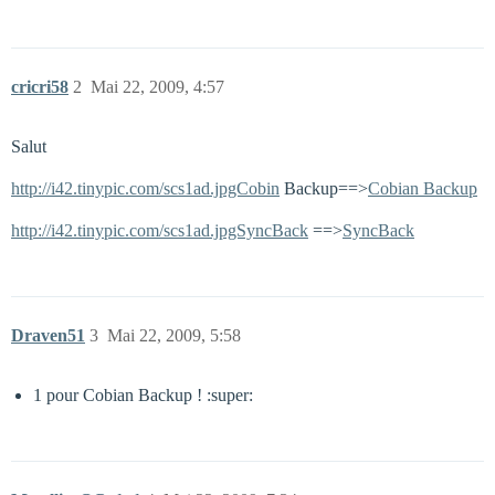
cricri58
2
Mai 22, 2009, 4:57
Salut
http://i42.tinypic.com/scs1ad.jpgCobin
Backup==>
Cobian Backup
http://i42.tinypic.com/scs1ad.jpgSyncBack
==>
SyncBack
Draven51
3
Mai 22, 2009, 5:58
1 pour Cobian Backup ! :super: