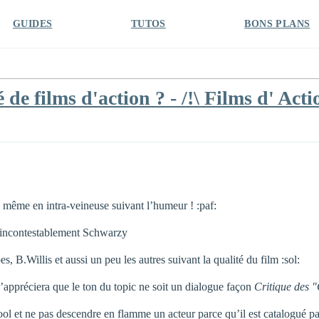
GUIDES
TUTOS
BONS PLANS
é de films d'action ? - /!\ Films d' Ac
 même en intra-veineuse suivant l’humeur ! :paf:
st incontestablement Schwarzy
, B.Willis et aussi un peu les autres suivant la qualité du film :sol:
 j’appréciera que le ton du topic ne soit un dialogue façon
Critique des 
l et ne pas descendre en flamme un acteur parce qu’il est catalogué par